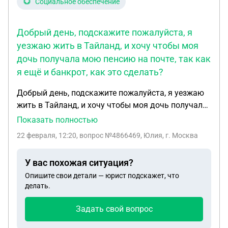
Социальное обеспечение
Добрый день, подскажите пожалуйста, я
уезжаю жить в Тайланд, и хочу чтобы моя
дочь получала мою пенсию на почте, так как
я ещё и банкрот, как это сделать?
Добрый день, подскажите пожалуйста, я уезжаю
жить в Тайланд, и хочу чтобы моя дочь получала
мою пенсию на почте, так как я ещё и банкрот,
Показать полностью
как это сделать? Пенсия у меня минимальная.
22 февраля, 12:20
, вопрос №4866469, Юлия, г. Москва
Вообще возможно ли это?
У вас похожая ситуация?
Опишите свои детали — юрист подскажет, что
делать.
Задать свой вопрос