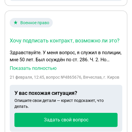
Военное право
Хочу подписать контракт, возможно ли это?
Здравствуйте. У меня вопрос, я служил в полиции,
мне 50 лет. Был осуждён по ст. 286. Ч. 2. Но
судимость погашена, точнее прошло 13 лет. Хочу
Показать полностью
подписать контракт, возможно ли это? Заренее
21 февраля, 12:45
, вопрос №4865676, Вячеслав, г. Киров
спасибо...
У вас похожая ситуация?
Опишите свои детали — юрист подскажет, что
делать.
Задать свой вопрос