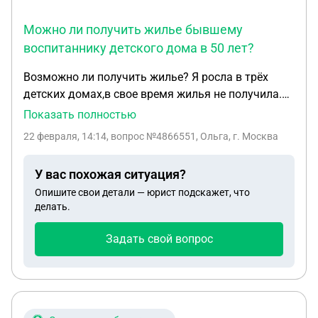
проценты по кредиту, моральный вред и штраф.
Реально ли это сделать? Дополнительный факт:
Можно ли получить жилье бывшему
Автомобиль используется для семейных поездок.
воспитаннику детского дома в 50 лет?
Моя супруга находится на 5-м месяце
беременности. Из-за неработающего климат-
Возможно ли получить жилье? Я росла в трёх
контроля мы не можем комфортно пользоваться
детских домах,в свое время жилья не получила.
машиной, что создает дополнительный стресс и
Сейчас мне 50 лет. Куда мне обратиться, чтобы
Показать полностью
дискомфорт для беременной женщины. Полагаю,
под старость не остаться на улице? И возможно
22 февраля, 14:14
, вопрос №4866551, Ольга, г. Москва
это обстоятельство может усиливать требования
ли получить жильё в таком возрасте?
о компенсации морального вреда и доказывать
У вас похожая ситуация?
существенность недостатка (невозможность
использовать авто по назначению для перевозки
Опишите свои детали — юрист подскажет, что
делать.
членов семьи)
Задать свой вопрос