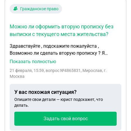
постоянной основе. Тоесть она получила статус
Гражданское право
гражданина РФ не давно месяц назад. Возможно
ли моему брату легально жить в рф ? Я наслышан
Можно ли оформить вторую прописку без
можно жить ему год если предоставить
выписки с текущего места жительства?
соответствующие документы скажите
пожалуйста какой пакет документов нужно
Здравствуйте , подскажите пожалуйста ,
предоставить в Гувм Мвд? И что им конкретно
Возможно ли сделать вторую прописку ? Я
нужно говорить в данной ситуации по праву. За
вданый момент прописан у матери с отметкой в
Показать полностью
ранее Спасибо!
паспорте , но меня хочет прописать у себя отец .
21 февраля, 15:59
, вопрос №4865831, Мирослав, г.
Можно ли так сделать , чтобы от матери не
Москва
выписыватся , и отметку в паспорте не ставить
У вас похожая ситуация?
Опишите свои детали — юрист подскажет, что
делать.
Задать свой вопрос