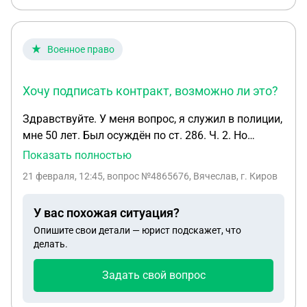
Военное право
Хочу подписать контракт, возможно ли это?
Здравствуйте. У меня вопрос, я служил в полиции,
мне 50 лет. Был осуждён по ст. 286. Ч. 2. Но
судимость погашена, точнее прошло 13 лет. Хочу
Показать полностью
подписать контракт, возможно ли это? Заренее
21 февраля, 12:45
, вопрос №4865676, Вячеслав, г. Киров
спасибо...
У вас похожая ситуация?
Опишите свои детали — юрист подскажет, что
делать.
Задать свой вопрос