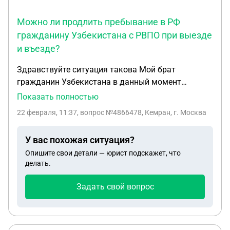
Можно ли продлить пребывание в РФ
гражданину Узбекистана с РВПО при выезде
и въезде?
Здравствуйте ситуация такова Мой брат
гражданин Узбекистана в данный момент
находится в России на основании РВПО тоесть
Показать полностью
типо учится. Но находится в академическом
22 февраля, 11:37
, вопрос №4866478, Кемран, г. Москва
отпуске сроком до 31 марта. Учится не планирует,
Рвпо кончается 27 февраля решили выехать.
У вас похожая ситуация?
Завтра покупать билет на 27 февраля и сделать
Опишите свои детали — юрист подскажет, что
выезд и въезд скажите работает ли закон по
делать.
пункту 10 статьи 5 115-Ф3 от 25 июля 2002 года
действительно ли действует на 2026 год? Наша
Задать свой вопрос
цель. Сделать чтоб брат въехал по частному
визиту по миграционной карте когда будет
пересекать границу с Россией. И у нас мама
Гражданка РФ прописана у нас в каартире на