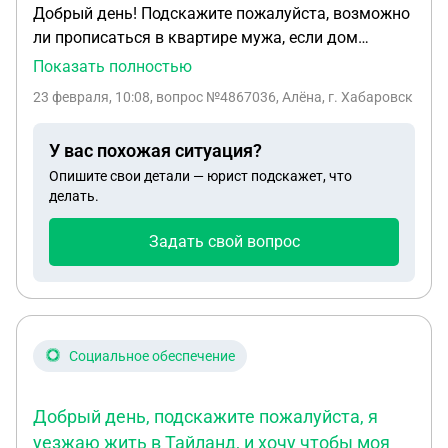
Добрый день! Подскажите пожалуйста, возможно
ли прописаться в квартире мужа, если дом
признан аварийным? В ДЖО мне сказали, что
Показать полностью
прописка не возможна, из-за того, что дом
23 февраля, 10:08
, вопрос №4867036, Алёна, г. Хабаровск
признан аварийным. Квартира муниципальная, по
договору соц. найма.
У вас похожая ситуация?
Опишите свои детали — юрист подскажет, что
делать.
Задать свой вопрос
Социальное обеспечение
Добрый день, подскажите пожалуйста, я
уезжаю жить в Тайланд, и хочу чтобы моя