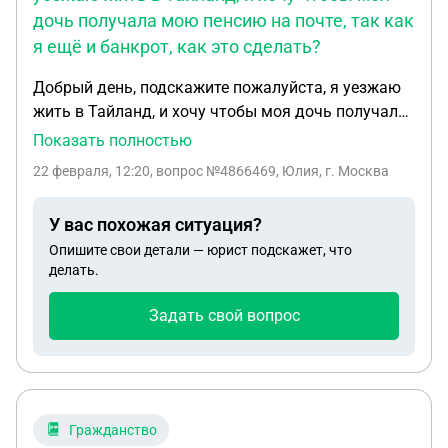
дочь получала мою пенсию на почте, так как
я ещё и банкрот, как это сделать?
Добрый день, подскажите пожалуйста, я уезжаю
жить в Тайланд, и хочу чтобы моя дочь получала
мою пенсию на почте, так как я ещё и банкрот,
Показать полностью
как это сделать? Пенсия у меня минимальная.
22 февраля, 12:20
, вопрос №4866469, Юлия, г. Москва
Вообще возможно ли это?
У вас похожая ситуация?
Опишите свои детали — юрист подскажет, что
делать.
Задать свой вопрос
Гражданство