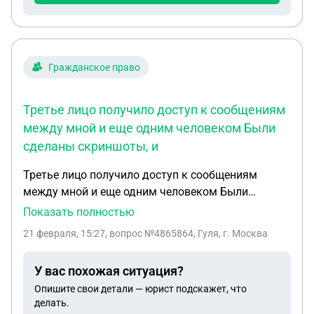
Гражданское право
Третье лицо получило доступ к сообщениям
между мной и еще одним человеком Были
сделаны скриншоты, и
Третье лицо получило доступ к сообщениям
между мной и еще одним человеком Были
сделаны скриншоты, и поступило смс о том,что
Показать полностью
эти скриншоты будут отправлены другому
21 февраля, 15:27
, вопрос №4865864, Гуля, г. Москва
человеку в личные сообщения Могу ли защитить
свои права?есть ли какой либо закон
У вас похожая ситуация?
Опишите свои детали — юрист подскажет, что
делать.