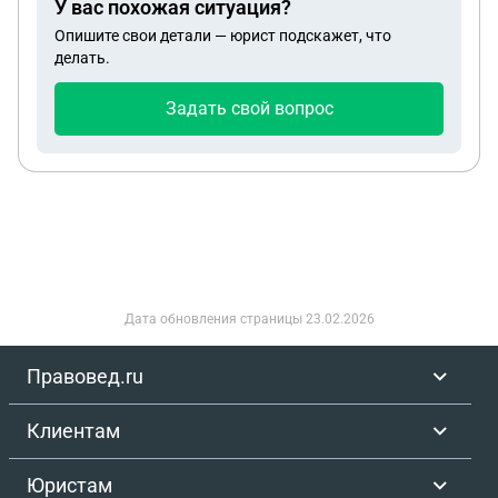
У вас похожая ситуация?
свою часть имущества брат отдал в счет
Опишите свои детали — юрист подскажет, что
погашения долга. А моя часть осталась со мной .
делать.
Ведь если владеть 1/2 всего могут наложить
арест на половину и что мне делать тогда ? Денег
Задать свой вопрос
у брата нет для погашения долга.
Дата обновления страницы
23.02.2026
Правовед.ru
Клиентам
Юристам