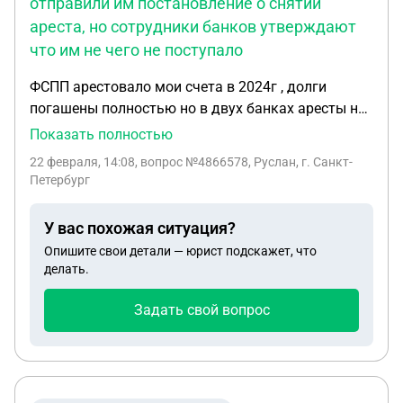
отправили им постановление о снятии
ареста, но сотрудники банков утверждают
что им не чего не поступало
ФСПП арестовало мои счета в 2024г , долги
погашены полностью но в двух банках аресты не
сняли , в одном из них есть замороженные
Показать полностью
средства. ФСПП по моему ходатайству трижды
22 февраля, 14:08
, вопрос №4866578, Руслан, г. Санкт-
отправили им постановление о снятии ареста , но
Петербург
сотрудники банков утверждают что им не чего не
поступало. Как быть в Данной ситуации и могу ли
У вас похожая ситуация?
обратиться в суд за компенсацией ведь инфляция
Опишите свои детали — юрист подскажет, что
за два года обесценила мои активы примерно на
делать.
30%
Задать свой вопрос