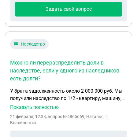
Задать свой вопрос
Наследство
Можно ли перераспределить доли в
наследстве, если у одного из наследников
есть долги?
У брата задолженность около 2 000 000 руб. Мы
получили наследство по 1/2 - квартиру, машину,
дом ( в поселке, , около 5 мил.руб.общая
Показать полностью
стоимость). Можно ли заключить соглашение с
21 февраля, 12:38
, вопрос №4865669, Наталья, г.
братом о перераспределении долей наследуемого
Владивосток
имущества , до регистрации в Росреестре? Могут
ли соглашение признать недействительным? Чтоб