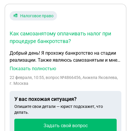
Налоговое право
Как самозанятому оплачивать налог при
процедуре банкротства?
Добрый день! Я прохожу банкротство на стадии
реализации. Также являюсь самозанятым и мне
нужно ежемесячно оплачивать налог.
Показать полностью
Оплачивала это налог по куаркоду с карты
22 февраля, 10:55
, вопрос №4866456, Анжела Яковлева,
третьего лица. Деньги поступают на единый
г. Москва
налоговый счет, проходит оплата. А далее по
истории в кабинете налоги.ру видно, что операция
У вас похожая ситуация?
по оплате налога отменяется и деньги уходят в
Опишите свои детали — юрист подскажет, что
конкурсную массу. Получается я должник по
делать.
налогам, чего очень бы не хотелось. Как
оплачивать этот налог?
Задать свой вопрос