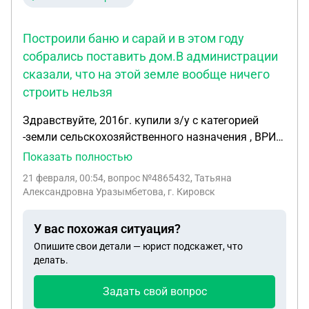
Построили баню и сарай и в этом году
собрались поставить дом.В администрации
сказали, что на этой земле вообще ничего
строить нельзя
Здравствуйте, 2016г. купили з/у с категорией
-земли сельскохозяйственного назначения , ВРИ
-ведение дачного хозяйства. Построили баню и
Показать полностью
сарай и в этом году собрались поставить дом.В
21 февраля, 00:54
, вопрос №4865432, Татьяна
администрации сказали, что на этой земле
Александровна Уразымбетова, г. Кировск
вообще ничего строить нельзя. Что же делать?
У вас похожая ситуация?
Опишите свои детали — юрист подскажет, что
делать.
Задать свой вопрос