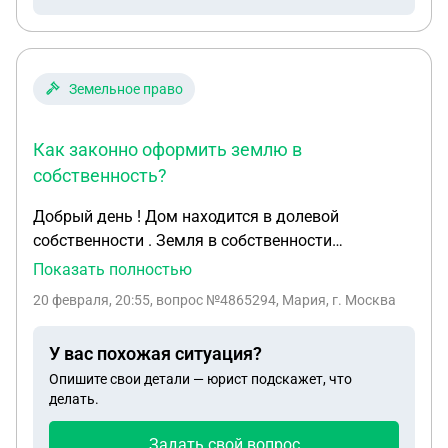
Земельное право
Как законно оформить землю в
собственность?
Добрый день ! Дом находится в долевой
собственности . Земля в собственности
администрации города . Дом 1950 года
Показать полностью
постройки. Конечные собственниками владеют
20 февраля, 20:55
, вопрос №4865294, Мария, г. Москва
домом на основании договора пожизненного
содержания и на основании решения суда (
У вас похожая ситуация?
оспаривание наследства ). Администрации
Опишите свои детали — юрист подскажет, что
отказывает в оформлении земли . Как законно
делать.
оформить землю в собственность ? Все ли
собственники должны участвовать в оформлении
Задать свой вопрос