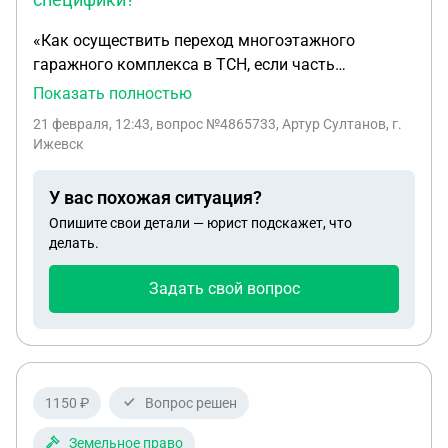
«Как осуществить переход многоэтажного
гаражного комплекса в ТСН, если часть
владельцев не оформила собственность, а имеет
Показать полностью
лишь гаражные карточки? И можете ли вы
21 февраля, 12:43
, вопрос №4865733, Артур Султанов, г.
помочь составить устав ТСН для такого
Ижевск
комплекса с учётом этой специфики?»
У вас похожая ситуация?
Опишите свои детали — юрист подскажет, что
делать.
Задать свой вопрос
1150 ₽
Вопрос решен
Земельное право