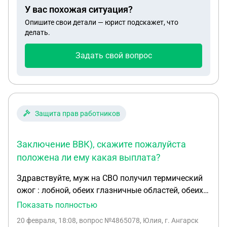
У вас похожая ситуация?
Опишите свои детали — юрист подскажет, что
делать.
Задать свой вопрос
Защита прав работников
Заключение ВВК), скажите пожалуйста
положена ли ему какая выплата?
Здравствуйте, муж на СВО получил термический
ожог : лобной, обеих глазничные областей, обеих
скуловых, обеих сщёчных, области носа, левого и
Показать полностью
правого уха, тыльной поверхности кисти правой
20 февраля, 18:08
, вопрос №4865078, Юлия, г. Ангарск
руки, 1-2 степени общей площадью 5 процентов.,(