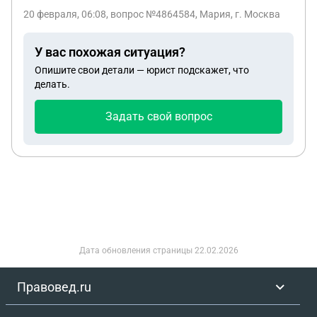
форме обучения . У отца нет родителей . Но есть
20 февраля, 06:08
, вопрос №4864584, Мария, г. Москва
новая жена . Общих детей у них нет . Может ли
моя младшая сестра претендовать на выплату ?
У вас похожая ситуация?
Опишите свои детали — юрист подскажет, что
делать.
Задать свой вопрос
Дата обновления страницы
22.02.2026
Правовед.ru