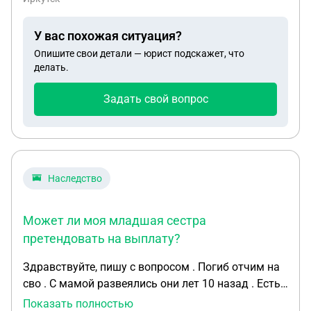
У вас похожая ситуация?
Опишите свои детали — юрист подскажет, что
делать.
Задать свой вопрос
Наследство
Может ли моя младшая сестра
претендовать на выплату?
Здравствуйте, пишу с вопросом . Погиб отчим на
сво . С мамой развеялись они лет 10 назад . Есть
общий ребенок у них . 22 года учится на заочной
Показать полностью