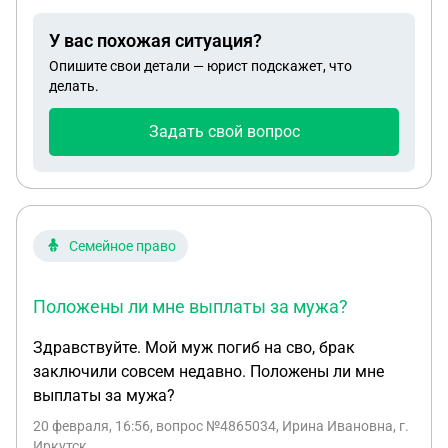
Заключение ВВК) , скажите пожалуйста положена
У вас похожая ситуация?
ли ему какая выплата ?
Опишите свои детали — юрист подскажет, что
делать.
Задать свой вопрос
Семейное право
Положены ли мне выплаты за мужа?
Здравствуйте. Мой муж погиб на сво, брак
заключили совсем недавно. Положены ли мне
выплаты за мужа?
20 февраля, 16:56
, вопрос №4865034, Ирина Ивановна, г.
Иркутск