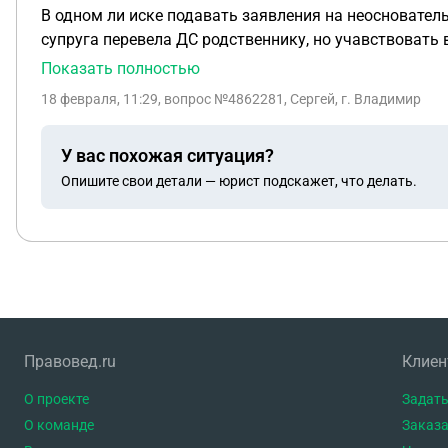
В одном ли иске подавать заявления на неоснователь
супруга перевела ДС родственнику, но учавствовать в
ей деньги. Или это два разных иска? С начала подать 
Показать полностью
это регулируют.) то есть мне не надо с супруги треб
18 февраля, 11:29
, вопрос №4862281, Сергей, г. Владимир
требований. Ни доверенность, ни каким либо иным о
переводах.
У вас похожая ситуация?
Опишите свои детали — юрист подскажет, что делать.
Правовед.ru
Клие
О проекте
Задать
О команде
Заказа