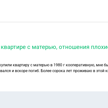
квартире с матерью, отношения плохие
купили квартиру с матерью в 1980 г кооперативную, мне б
вался и вскоре погиб. Более сорока лет проживаю в этой к
о я останусь на улице, она хозяйка квартиры, чуть что беж
дет издеваться всегда, что я здесь никто, ведь квартира пр
дить, чтобы жить спокойно или она единственная хозяйка 
сква