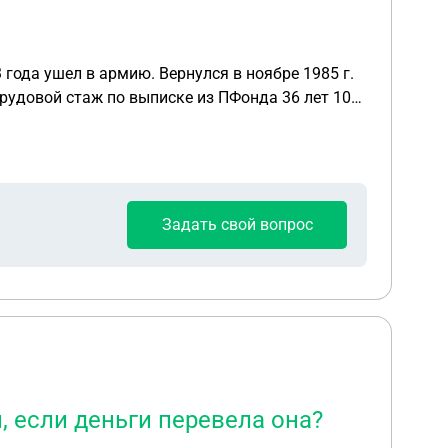
с трудовой стаж по выписке из ПФонда 36 лет 10
ается у меня стаж более 42 лет и могу пойти на
Задать свой вопрос
 если деньги перевела она?