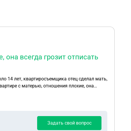
, она всегда грозит отписать
ыло 14 лет, квартиросъемщика отец сделал мать,
вартире с матерью, отношения плохие, она
ит к председателю. Я инвалид 1 группы сейчас,
иобреталась в браке, я дочь и живу в ней 45 лет,
собственности и ничего мне не положено, потому
Задать свой вопрос