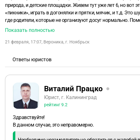
природа, и детские площадки. Живем тут уже лет 6, но вот э
«пикники», играть в догонялки и прятки, мячик, и т.д. Это ш
где родители, которые не организуют досуг нормально. Помог
подъезде, ставят здесь палатки и так далее. Может есть ю
Показать полностью
несколько пар молодых без детей, знаю, что им тоже это не 
21 февраля, 17:07
,
Вероника
,
г. Ноябрьск
делать?
Ответы юристов
Виталий Працко
Юрист, г. Калининград
рейтинг
9.2
Здравствуйте!
В данном случае, это неправомерно.
Необходимо незамедлительно обратиться с жалобой в 