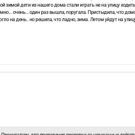
той зимой дети из нашего дома стали играть не на улицу ходить
умно... очень... один раз вышла, поругала. Пристыдила, что дом
ло на день.. но решила, что ладно, зима. Летом уйдут на улицу
ристы или знающие люди, можно ли бороться с этой ситуацией?
нравится, иногда выходят подурить детей, когда мяч в дверь пр
Прокуратуру, для проведения проверки за незаконные действ