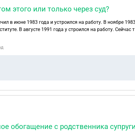
ом этого или только через суд?
нституте. В августе 1991 года у строился на работу. Сейча
993 г) должны включать в общий трудовой стаж. Т.е. получ
ом этого или только через суд?
од
е обогащение с родственника супруги,