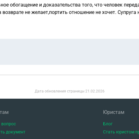
ное обогащение и доказательства того, что человек перед
 возврате не желает,портить отношение не хочет. Супруга 
иск о том что все ДС на счетах супруги были мои. (И как в
овать возврата ДС, а именно с родственника супруги. Не по
бращом в возврате ДС супруга участвовать не желает, кр
Дата обновления страницы
21.02.2026
нтам
Юристам
 вопрос
Блог
ть документ
Стать юристом п