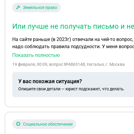
Земельное право
Или лучше не получать письмо и не
На сайте раньше (в 2023г) отвечали на чей-то вопрос
надо соблюдать правила подсудности. У меня вопрос 
извещение о заказном письме моему сыну (сказала мн
Показать полностью
сайте суда дело - иск подало СНТ к моему сыну,у кото
19 февраля, 00:09
, вопрос №4863148, Наталья, г. Москва
вступал в члены СНТ, и сын давно за границей. Имее
суд.заседании (первое назначено на 24.03, я посмотре
У вас похожая ситуация?
и никакие письма, и не приходило письмо (не было из
Опишите свои детали — юрист подскажет, что делать.
подавать иск). Стоит ли мне за сына получать письмо
юрист. Или лучше не получать письмо и не являться 
членским взносам), то можно его потом отменить в св
суд.писем?
Социальное обеспечение