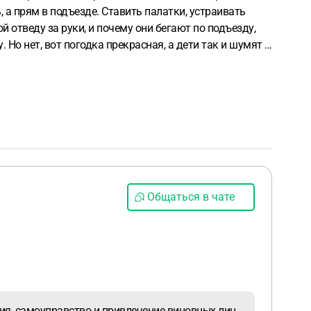
, а прям в подъезде. Ставить палатки, устраивать
ой отведу за руки, и почему они бегают по подъезду,
. Но нет, вот погодка прекрасная, а дети так и шумят в
 Или только с соседями отношения портить? Нас всего
илетает или очень кричат дети. А так у всех дети. Что
Общаться в чате
ия, самоуправство и привлечение виновных лиц