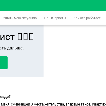
Решить мою ситуацию
Наши юристы
Как это работает
 👨🏻‍⚖️
ать дальше.
!
ъезде?
у меня, сменившей 3 места жительства, впервые такое. Кварти