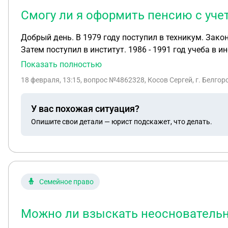
Смогу ли я оформить пенсию с учет
Добрый день. В 1979 году поступил в техникум. Закончил в июне 1983 года и устроился на работу. В ноябре 1983 года ушел в армию. Вернулся в ноябре 1985 г.
Затем поступил в институт. 1986 - 1991 год учеба в и
мес. По закону время учебы в техникуме и ВУЗе (до 1
Показать полностью
пенсию в 63 года. Смогу ли я оформить пенсию с учет
18 февраля, 13:15
, вопрос №4862328, Косов Сергей, г. Белгор
У вас похожая ситуация?
Опишите свои детали — юрист подскажет, что делать.
Семейное право
Можно ли взыскать неосновательно