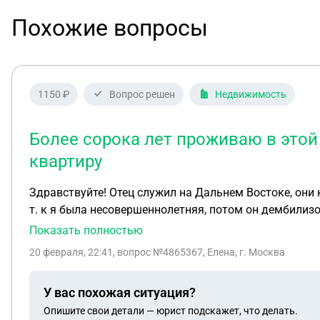
Похожие вопросы
1150 ₽
Вопрос решен
Недвижимость
Более сорока лет проживаю в этой 
квартиру
Здравствуйте! Отец служил на Дальнем Востоке, они 
т. к я была несовершеннолетняя, потом он дембилизо
всегда грозит отписать квартиру кому-то другому, чт
Показать полностью
неужели, что отец оформил на неё тогда, она так и бу
20 февраля, 22:41
, вопрос №4865367, Елена, г. Москва
я никак через суд не смогу свою какую-то долю отсу
что отец записал квартиру на неё. Спасибо Елена Мо
У вас похожая ситуация?
Опишите свои детали — юрист подскажет, что делать.