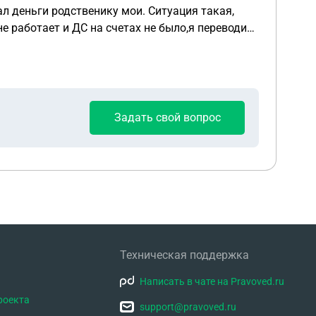
ал деньги родственику мои. Ситуация такая,
не работает и ДС на счетах не было,я переводил
 таком случае обозвать этот иск и какие статьи
йму как к этому подойти с точки зрения исковых
оме предоставлени информации из банков о
Задать свой вопрос
Техническая поддержка
Написать в чате на Pravoved.ru
роекта
support@pravoved.ru