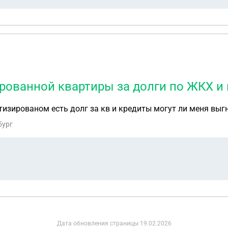
убежном банке? Не попадусь ли я снова на мошенников?
рованной квартиры за долги по ЖКХ и
зированом есть долг за кв и кредиты могут ли меня выгнат
бург
Дата обновления страницы
19.02.2026