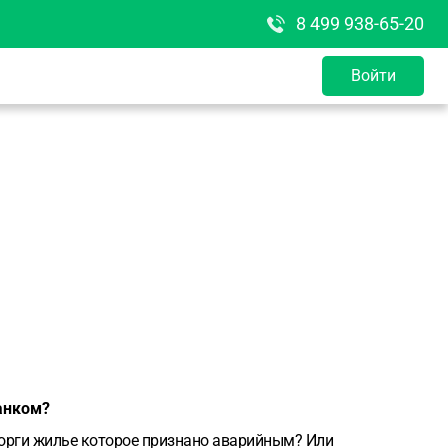
8 499 938-65-20
Войти
банком?
торги жилье которое признано аварийным? Или