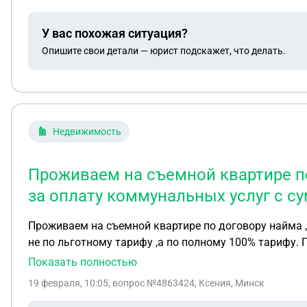
У вас похожая ситуация?
Опишите свои детали — юрист подскажет, что делать.
Недвижимость
Проживаем на съемной квартире п
за оплату коммунальных услуг с с
Проживаем на съемной квартире по договору найма 
не по льготному тарифу ,а по полному 100% тарифу. 
временная регистрация арендатора будет считаться 
Показать полностью
оплату ЖКУ по 100%тарифу ,так как арендатор утверж
19 февраля, 10:05
, вопрос №4863424, Ксения, Минск
этой ситуации не выноватым. Хотя по сути эта проб