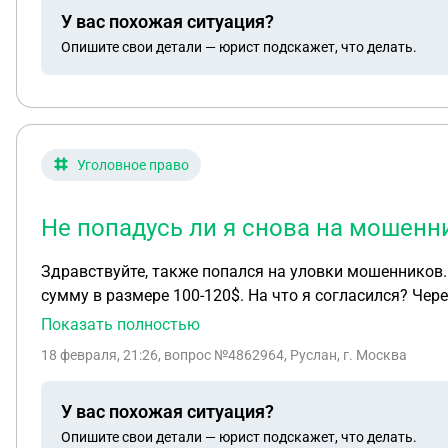
счёт ЖКУ по какой стоимости они будут оплачиватьс
У вас похожая ситуация?
Опишите свои детали — юрист подскажет, что делать.
Уголовное право
Не попадусь ли я снова на мошенн
Здравствуйте, также попался на уловки мошенников
сумму в размере 100-120$. На что я согласился? Чере
у меня в данный момент нет больше денег? Я тогда х
Показать полностью
закрыть мини-счёт, стали просить данные лицевого с
18 февраля, 21:26
, вопрос №4862964, Руслан, г. Москва
банковских карт?После чего мне стали названивать и
перевести, если мне не смогут. После чего я написа
У вас похожая ситуация?
отделом. Куда я обратился с этим обращением? На с
Опишите свои детали — юрист подскажет, что делать.
лицензией EMI но за открытие счета в зарубежном ба