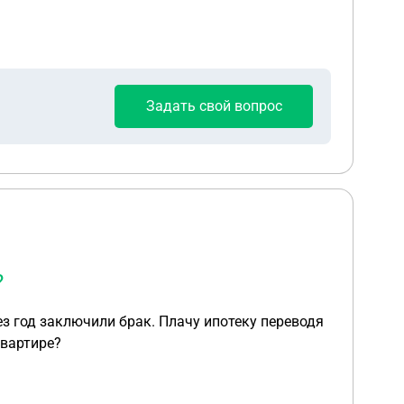
Задать свой вопрос
?
ез год заключили брак. Плачу ипотеку переводя
квартире?