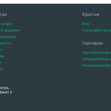
нтам
Юристам
 вопрос
Блог
ть документ
Стать юристом п
е вопросы
Партнёрам
юристы
ы
Партнёрская пр
тии
Сотрудничество 
л
Рекламодателям
сы
ентра,
бинет 5