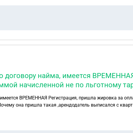
о договору найма, имеется ВРЕМЕННАЯ
уммой начисленной не по льготному тар
,имеется ВРЕМЕННАЯ Регистрация, пришла жировка за опл
Почему она пришла такая ,арендодатель выписался с кварт
основанием для получения льготных тарифов. Хотела узнат
дает ,что он здесь не причем и требует заплатить коммуна
лема арендодателя ,что изначально прежде чем выписывать