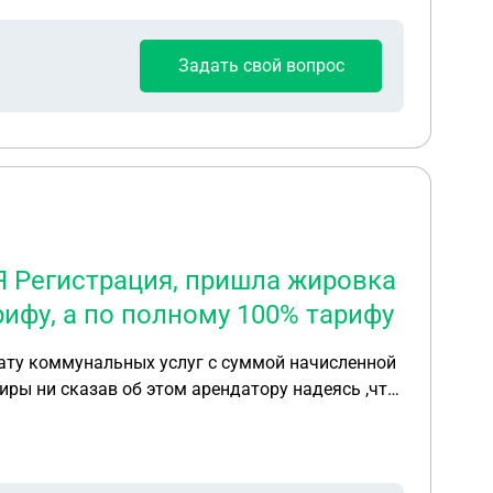
Задать свой вопрос
 Регистрация, пришла жировка
ифу, а по полному 100% тарифу
ату коммунальных услуг с суммой начисленной
иры ни сказав об этом арендатору надеясь ,что
ь на ком по закону лежит ответственность за
лку в размере 520бел.руб. и считает себя в
ся из квартиры он(арендодатель) не уточнил на