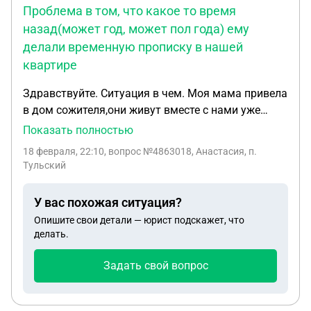
Проблема в том, что какое то время
банка (Банк 7 лет назад стал банкротом) подаст
назад(может год, может пол года) ему
иск на возврат залоговых квартир. Вопрос-
делали временную прописку в нашей
Может ли банк инвестор по суду забрать
квартиру у добропорядочного собственника
квартире
который 10 лет назад оплатил полную стоимость
Здравствуйте. Ситуация в чем. Моя мама привела
квартиры его юр. лицу (компании).
в дом сожителя,они живут вместе с нами уже
какое то время,но сейчас он перешел все рамки
Показать полностью
дозволенного и я хочу его выселить. Проблема в
18 февраля, 22:10
, вопрос №4863018, Анастасия, п.
том,что какое то время назад(может год,может
Тульский
пол года) ему делали временную прописку в
нашей квартире. Подскажите пожалуйста,как
У вас похожая ситуация?
решить данный вопрос. Если вызвать полицию с
Опишите свои детали — юрист подскажет, что
просьбой о его выселении это даст какой то
делать.
результат или нужно подавать в суд?
Задать свой вопрос