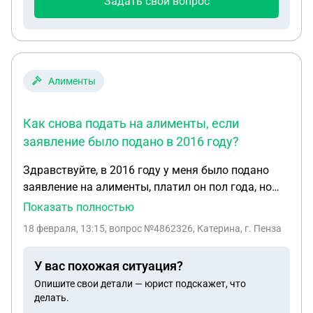
Задать свой вопрос
Алименты
Как снова подать на алименты, если
заявление было подано в 2016 году?
Здравствуйте, в 2016 году у меня было подано
заявление на алименты, платил он пол года, но
потом как написано что я забрала документы, но
Показать полностью
я этого не помню уже! Сейчас я хочу снова
18 февраля, 13:15
, вопрос №4862326, Катерина, г. Пенза
подать, мне нужно в суд или к приставам?
У вас похожая ситуация?
Опишите свои детали — юрист подскажет, что
делать.