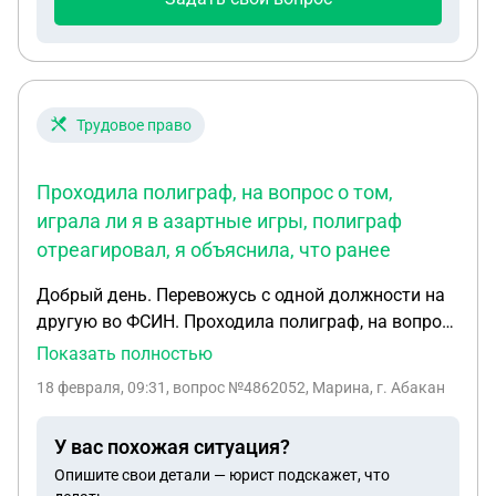
Трудовое право
Проходила полиграф, на вопрос о том,
играла ли я в азартные игры, полиграф
отреагировал, я объяснила, что ранее
Добрый день. Перевожусь с одной должности на
другую во ФСИН. Проходила полиграф, на вопрос
о том , играла ли я в азартные игры, полиграф
Показать полностью
отреагировал, я объяснила,что ранее играла,
18 февраля, 09:31
, вопрос №4862052, Марина, г. Абакан
потом меня спросили, есть ли долги из за игр, я
пояснила,что есть кредиты в банках. Подскажите
У вас похожая ситуация?
пожалуйста, могут ли мне отказать в переводе из
Опишите свои детали — юрист подскажет, что
за этого, и не уволят ли меня с настоящей