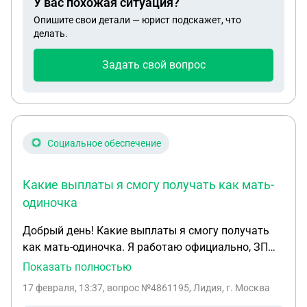
У вас похожая ситуация?
Опишите свои детали — юрист подскажет, что
делать.
Задать свой вопрос
Социальное обеспечение
Какие выплаты я смогу получать как мать-
одиночка
Добрый день! Какие выплаты я смогу получать
как мать-одиночка. Я работаю официально, ЗП
100т.р.. Не знаю, насколько важно, но ребенок
Показать полностью
родиться в КБР. Есть ли какие-то выплаты для
17 февраля, 13:37
, вопрос №4861195, Лидия, г. Москва
ребенка до 17 лет и какие они будут при моей зп -