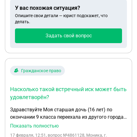
будет ли это как-то влиять на перерасчет?
У вас похожая ситуация?
Опишите свои детали — юрист подскажет, что
делать.
Задать свой вопрос
Гражданское право
Насколько такой встречный иск может быть
удовлетворён?
Здравствуйте Моя старшая дочь (16 лет) по
окончании 9 класса переехала из другого города,
где проживала ранее с отцом. С её отцом мы в
Показать полностью
браке никогда не состояли. Дочь с возраста 1,8 г
17 февраля, 12:51
, вопрос №4861128, Моника, г.