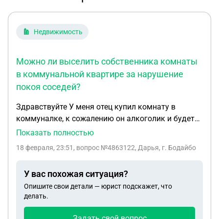
Недвижимость
Можно ли выселить собственника комнаты
в коммунальной квартире за нарушение
покоя соседей?
Здравствуйте У меня отец купил комнату в
коммуналке, к сожалению он алкоголик и будет
мешать другим жить. Но у него прописка у отца
Показать полностью
,могут ли у него в таком случае отобрать комнату
18 февраля, 23:51
, вопрос №4863122, Дарья, г. Бодайбо
и выселить к отцу где прописан?
У вас похожая ситуация?
Опишите свои детали — юрист подскажет, что
делать.
Задать свой вопрос