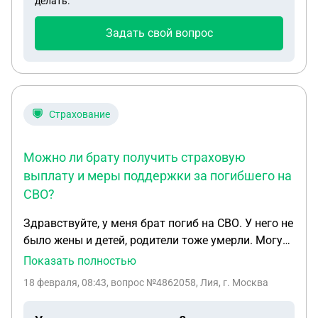
делать.
должности,по результатам полиграфа?
Задать свой вопрос
Страхование
Можно ли брату получить страховую
выплату и меры поддержки за погибшего на
СВО?
Здравствуйте, у меня брат погиб на СВО. У него не
было жены и детей, родители тоже умерли. Могу
ли я получить страховую выплату, все документы
Показать полностью
есть, и ещё какие выплоты я могу получить в
18 февраля, 08:43
, вопрос №4862058, Лия, г. Москва
социальной поддержки и в региональной.