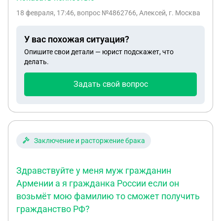
же нужно сначала сняться со старой прописки и
18 февраля, 17:46
, вопрос №4862766, Алексей, г. Москва
только потом стать на учёт по новому месту
прописки? И второй вопрос:будут ли трудности в
У вас похожая ситуация?
оформлении нового загранпаспорта,если
Опишите свои детали — юрист подскажет, что
фактическое место регистрации в паспорте и
делать.
место воинского учёта будут в разных местах?
Задать свой вопрос
Заключение и расторжение брака
Здравствуйте у меня муж гражданин
Армении а я гражданка России если он
возьмёт мою фамилию то сможет получить
гражданство РФ?