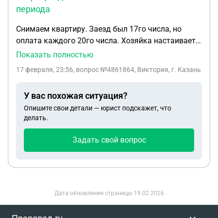
периода
Снимаем квартиру. Заезд был 17го числа, но
оплата каждого 20го числа. Хозяйка настаивает
выселить нас 17го числа, потому что 17го был
Показать полностью
заезд и раз мы настояли на выезде 19го она
17 февраля, 23:56
, вопрос №4861864, Виктория, г. Казань
просит с нас деньги за этот период (2 дня). Также
письменного извещения на наше выселение не
У вас похожая ситуация?
было (она просто сказала нам об этом на
Опишите свои детали — юрист подскажет, что
эмоциях из-за лежащих вещей на кресле) Но ведь
делать.
мы оплатили до 20го следующего месяца. Кто
прав в этой ситуации?
Задать свой вопрос
Дата обновления страницы
19.02.2026