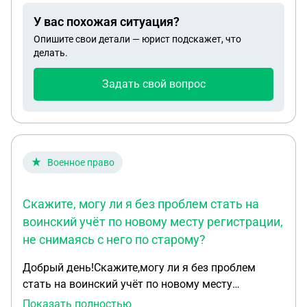
паспортом в отдел по миграции где то в центре
У вас похожая ситуация?
города, где мне его отдадут сотрудники
Опишите свои детали — юрист подскажет, что
военкомата. С моим знакомым была ситуация
делать.
что он пришел так же получать паспорт, но при
этом его увезли в военкомат. Хочу узнать правда
Задать свой вопрос
ли выдают паспорт сотрудники военкомата или
нет
Военное право
Скажите, могу ли я без проблем стать на
воинский учёт по новому месту регистрации,
не снимаясь с него по старому?
Добрый день!Скажите,могу ли я без проблем
стать на воинский учёт по новому месту
регистрации,не снимаясь с него по старому?Или
Показать полностью