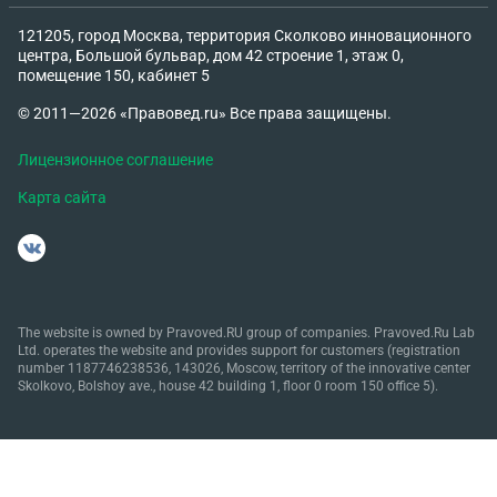
121205, город Москва, территория Сколково инновационного
центра, Большой бульвар, дом 42 строение 1, этаж 0,
помещение 150, кабинет 5
© 2011—2026 «Правовед.ru» Все права защищены.
Лицензионное соглашение
Карта сайта
The website is owned by Pravoved.RU group of companies. Pravoved.Ru Lab
Ltd. operates the website and provides support for customers (registration
number 1187746238536, 143026, Moscow, territory of the innovative center
Skolkovo, Bolshoy ave., house 42 building 1, floor 0 room 150 office 5).