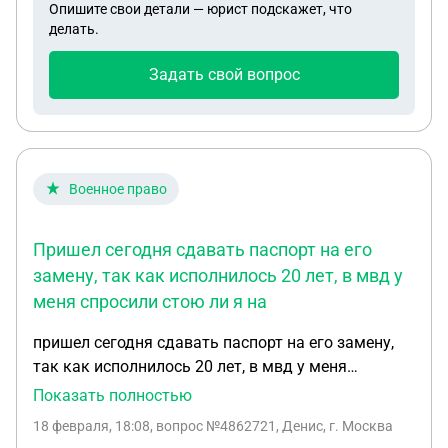
Опишите свои детали — юрист подскажет, что
делать.
Задать свой вопрос
Военное право
Пришел сегодня сдавать паспорт на его
замену, так как исполнилось 20 лет, в мвд у
меня спросили стою ли я на
пришел сегодня сдавать паспорт на его замену,
так как исполнилось 20 лет, в мвд у меня
спросили стою ли я на учете или есть ли военный
Показать полностью
билет на что я сказал нет(в военкомате я не был
18 февраля, 18:08
, вопрос №4862721, Денис, г. Москва
ни разу) сказали что могу приходить за