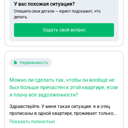
У вас похожая ситуация?
Опишите свои детали — юрист подскажет, что
делать.
Задать свой вопрос
Недвижимость
Можно ли сделать так, чтобы он вообще не
был больше причастен к этой квартире, если
я плачу все задолженности?
Здравствуйте. У меня такая ситуация: я и отец
прописаны в одной квартире, проживает только
он, пьёт, не платит за квартиру, а долги переходят
Показать полностью
на меня, то есть арестовывают карты. Можно ли