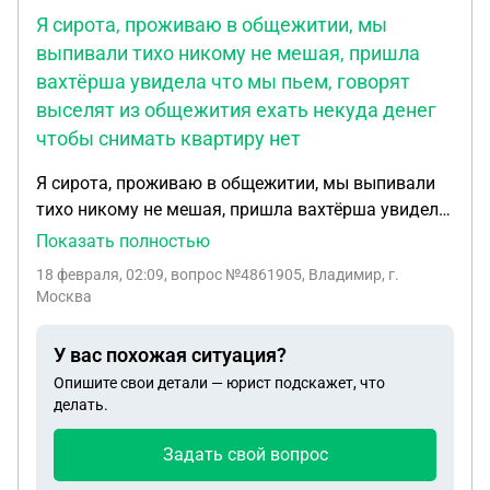
Я сирота, проживаю в общежитии, мы
выпивали тихо никому не мешая, пришла
вахтёрша увидела что мы пьем, говорят
выселят из общежития ехать некуда денег
чтобы снимать квартиру нет
Я сирота, проживаю в общежитии, мы выпивали
тихо никому не мешая, пришла вахтёрша увидела
что мы пьем, говорят выселят из общежития
Показать полностью
ехать некуда денег чтобы снимать квартиру нет.
18 февраля, 02:09
, вопрос №4861905, Владимир, г.
Что делать не знаю.
Москва
У вас похожая ситуация?
Опишите свои детали — юрист подскажет, что
делать.
Задать свой вопрос