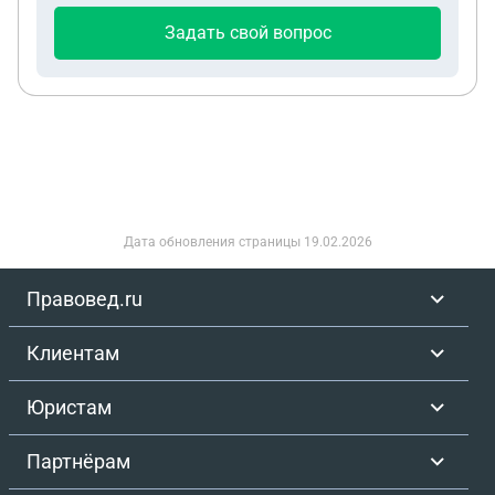
даже заходит на его участок в райное 10см.
Задать свой вопрос
Кажется что заход на его участок образовался
после передвижение границ, но наверное при
строительстве действительно я допустил ошибку
и нарушил правила 1 ого метра от границы. Сосед
подал иск с требованием демонтажа здания. Как
можно этот вопрос решить? Мирно договориться
о новом межевании не получилось. Можно ли
перенести это дело по месту жительства? Как
Дата обновления страницы
19.02.2026
можно избежать демонтажа?
Правовед.ru
Клиентам
Юристам
Партнёрам