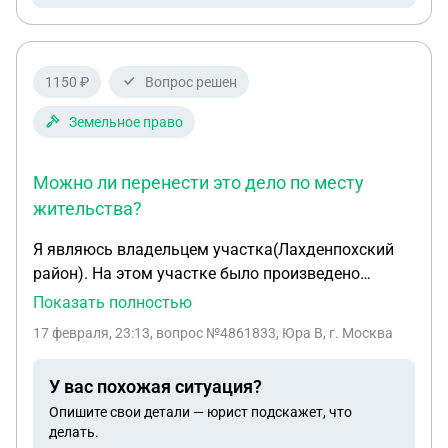
1150 ₽
Вопрос решен
Земельное право
Можно ли перенести это дело по месту
жительства?
Я являюсь владельцем участка(Лахденпохский
район). На этом участке было произведено
межевание границ (лет 20 назад без
Показать полностью
использования спутника) и построена баня.
17 февраля, 23:13
, вопрос №4861833, Юра В, г. Москва
Соседний участок купил сосед, сделал новое
межевание(с использованием спутника) без
У вас похожая ситуация?
обсуждения со мной и построил дом. Спустя
Опишите свои детали — юрист подскажет, что
несколько лет он подал на меня в суд по причине
делать.
что оказывается моя баня не выполняет нормы и