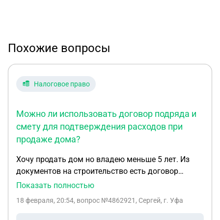
Похожие вопросы
Налоговое право
Можно ли использовать договор подряда и
смету для подтверждения расходов при
продаже дома?
Хочу продать дом но владею меньше 5 лет. Из
документов на строительство есть договор
подряда с указаной суммой строительства и
Показать полностью
смета .можно ли сдать в налоговую что бы
18 февраля, 20:54
, вопрос №4862921, Сергей, г. Уфа
избежать налога эти документы ?или только
чеки?