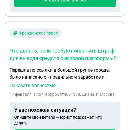
человека, не имеющего ВУ и продолжить ездить
на авто, вписав себя в страховку? также есть
неоплаченные налоги и ограничение на
регистрацию. где можно получить квитанцию
отдельно на уплату транспортного налога? как
Гражданское право
долго инфа из налоговой доходит до ГАИ?
спасибо
Что делать, если требуют оплатить штраф
для вывода средств с игровой платформы?
Перешла по ссылки в большой группе города,
было написано о «правильном заработке и
обучению финансов», по итогу попала на
Показать полностью
приватный канал, где выкладывают какие с
17 февраля, 17:04
, вопрос №4861378, Диана, г. Москва
числа вводить в рулетку, что нужно делать, чтобы
выигрыш был 100%, зарагестрировалась там,
У вас похожая ситуация?
прокрутила рулетку (вложив свои 1700р), деньги
Опишите свои детали — юрист подскажет, что
поступили на игровой счет, и дальше пошло-
делать.
поехало, чтобы их вывести,в чате поддержки