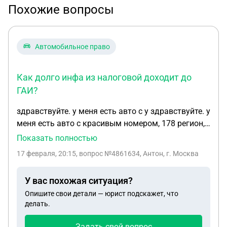
Похожие вопросы
Автомобильное право
Как долго инфа из налоговой доходит до
ГАИ?
здравствуйте. у меня есть авто с у здравствуйте. у
меня есть авто с красивым номером, 178 регион,
спб. я зарегистрирован в лен. области, 47 регион.
Показать полностью
насколько я знаю, если провести
17 февраля, 20:15
, вопрос №4861634, Антон, г. Москва
перерегистрацию авто в моем регионе, то номер
должны изъять, чтобы этого не произошло авто
У вас похожая ситуация?
нужно регистрировать на нового собственника в
Опишите свои детали — юрист подскажет, что
том же регионе, который указан в номере и ПТС.
делать.
насколько эта информация верна? могу я
провести в таком случае регистрацию на
Задать свой вопрос