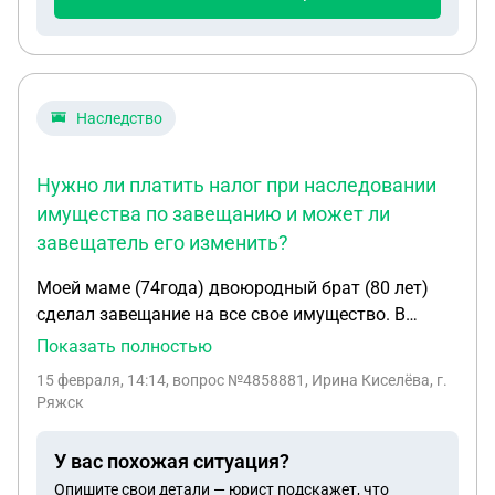
Наследство
Нужно ли платить налог при наследовании
имущества по завещанию и может ли
завещатель его изменить?
Моей маме (74года) двоюродный брат (80 лет)
сделал завещание на все свое имущество. В
случае его смерти чтобы вступить в наследство
Показать полностью
нужно ли ей платить налог государству? Если уже
15 февраля, 14:14
, вопрос №4858881, Ирина Киселёва, г.
есть завещение, может ли завещатель изменить
Ряжск
сове желание и передарить кому то?
У вас похожая ситуация?
Опишите свои детали — юрист подскажет, что