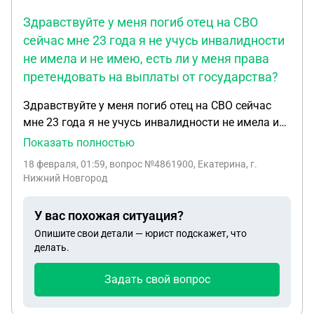
Здравствуйте у меня погиб отец на СВО
сейчас мне 23 года я не учусь инвалидности
не имела и не имею, есть ли у меня права
претендовать на выплаты от государства?
Здравствуйте у меня погиб отец на СВО сейчас
мне 23 года я не учусь инвалидности не имела и
не имею, есть ли у меня права претендовать на
Показать полностью
выплаты от государства? по мимо этого у меня
18 февраля, 01:59
, вопрос №4861900, Екатерина, г.
есть сестра по отцу которая сейчас учится в
Нижний Новгород
школе и она несовершеннолетняя.
У вас похожая ситуация?
Опишите свои детали — юрист подскажет, что
делать.
Задать свой вопрос