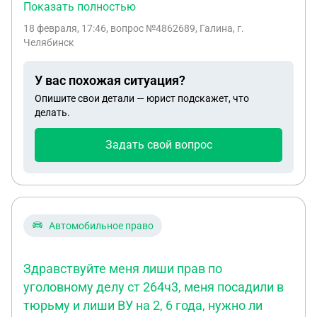
ограничена в правах, но восстанавливаться не
Показать полностью
может. Имеет ли мой внук право на получение
18 февраля, 17:46
, вопрос №4862689, Галина, г.
жилплощади от государства.
Челябинск
У вас похожая ситуация?
Опишите свои детали — юрист подскажет, что
делать.
Задать свой вопрос
Автомобильное право
Здравствуйте меня лиши прав по
уголовному делу ст 264ч3, меня посадили в
тюрьму и лиши ВУ на 2, 6 года, нужно ли