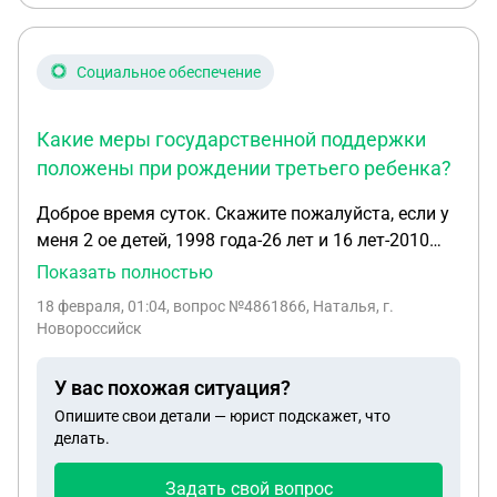
Социальное обеспечение
Какие меры государственной поддержки
положены при рождении третьего ребенка?
Доброе время суток. Скажите пожалуйста, если у
меня 2 ое детей, 1998 года-26 лет и 16 лет-2010
года. Сейчас думаем о третьем. Мат капитал я
Показать полностью
уже получала и применила его на покупку
18 февраля, 01:04
, вопрос №4861866, Наталья, г.
ипотеки. Что я могу получить от государства или
Новороссийск
вообще ничего в моем случае?
У вас похожая ситуация?
Опишите свои детали — юрист подскажет, что
делать.
Задать свой вопрос