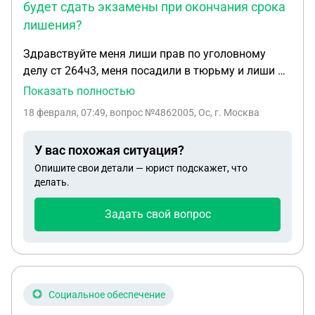
будет сдать экзамены при окончания срока
лишения?
Здравствуйте меня лиши прав по уголовному
делу ст 264ч3, меня посадили в тюрьму и лиши ВУ
на 2,6 года, нужно ли будет сдать экзамены при
Показать полностью
окончания срока лишения ? Я был трезвый
18 февраля, 07:49
, вопрос №4862005, Ос, г. Москва
документы подтверждающие этот факт есть, в
ГИБДД когда я отдавал свои ВУ сказали что не
У вас похожая ситуация?
нужно будет сдавать экзамены, это правда ?
Опишите свои детали — юрист подскажет, что
делать.
Задать свой вопрос
Социальное обеспечение