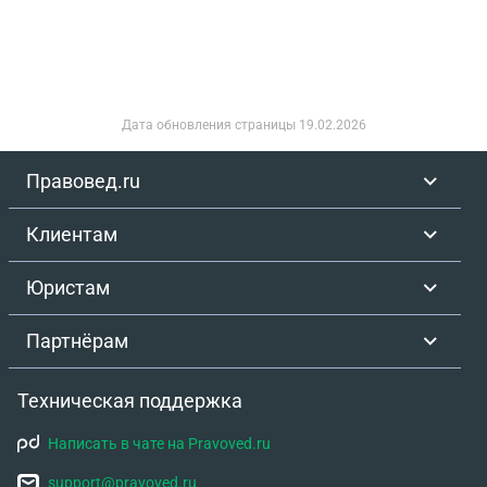
нет, если прошлая моя организация
ликвидирована, и сейчас называется
государственное автономное областное
учреждение здравоохранения
Дата обновления страницы
19.02.2026
Правовед.ru
Клиентам
Юристам
Партнёрам
Техническая поддержка
Написать в чате на Pravoved.ru
support@pravoved.ru