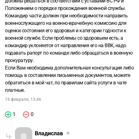
должны решаться в соответствии с уставами ВС РФ и
стадии по шкале Метавир, это я уже болею гепатитом
Положением о порядке прохождения военной службы.
более шести месяцев, сам регулярно на гражданке сдавал
Командир части должен при необходимости направить
анализы при работе спасателем и был здоров.
Итог
военнослужащего на военно-врачебную комиссию для
прошло пять месяцев прихожу я к этой девушке , говорю
оценки состояния его здоровья и категории годности к
мне надо направление на ВВК к определению годности
военной службе. Если проблемы со здоровьем есть, а
так как в части сказали направление никому не даем
командир уклоняется от направления его на ВВК, надо
пока не будет записи от любого врача из поликлиники,
подавать рапорт по команде либо обращаться в военную
она мне ответила что гепатит сейчас лечится и согласно
прокуратуру.
регламенту их поликлиники она мне поставит категорию
Если Вам необходима дополнительная консультация либо
годности по гепатиту А , и я могу оспорить ее решение в
помощь в составлении письменных документов, можете
коллегии инфекционистов.
Сам я получил на СВО тяжелое
обратиться в мой чат, по правилам сайта услуги в чате
ранение плечевой кости со смещением обломков, хочу
платные.
списаться из армии не хочу больше участвовать в СВО,
могу ли я с гепатитом и пластиной в плечевой кости
16 февраля, 13:46
списаться из армии МО.????
1
0
Владислав