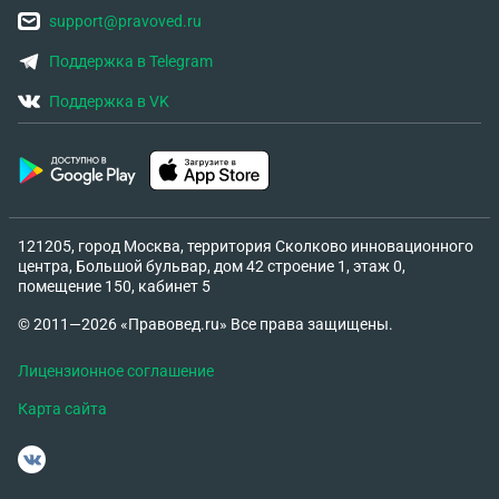
отправляют их обратно на позиции с
support@pravoved.ru
травмированной не сделанной малоберцовой
костью правой ногой? Как нам поступить в такой
Поддержка в Telegram
ситуации? Если его уже записали в штурма. Когда
Поддержка в VK
он не дееспособен передвигаться по земле, уже не
говорю о том, что бег для него полностью
невозможен. Спасибо, за внимание. Помогите
разобраться, как быть в такой ситуации и куда
обращаться, чтобы внесли ясность о категории
ранения. И помогите с вопросом о лечении ноги и
121205, город Москва, территория Сколково инновационного
центра, Большой бульвар, дом 42 строение 1, этаж 0,
списании бойца...
помещение 150, кабинет 5
© 2011—2026 «Правовед.ru» Все права защищены.
Лицензионное соглашение
Карта сайта