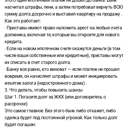
этого один ипотечный платеж не дошел до банка. Банк
насчитал штрафы, пени, а затем потребовал вернуть ВСЮ
сумму долга досрочно и выставил квартиру на продажу .
Как это работает:
· Приставы имеют право наложить арест на любые счета
должника, включая те, которые вы откроете для нового
кредита.
· Если на новом ипотечном счете окажутся деньги (в том
числе ваши собственные или кредитные), приставы могут
их списать в счет старого долга.
· Банку все равно, кто виноват — если платеж не прошел
вовремя, он начисляет штрафы и может инициировать
изъятие залога (недостроенного дома) .
3. Что делать, чтобы повысить шансы
Шаг 1. Погасите долг за ЖКХ (или договоритесь о
рассрочке)
Это самое главное. Без этого банк либо откажет, либо
сделка будет под постоянной угрозой. Как только долг
будет погашен: