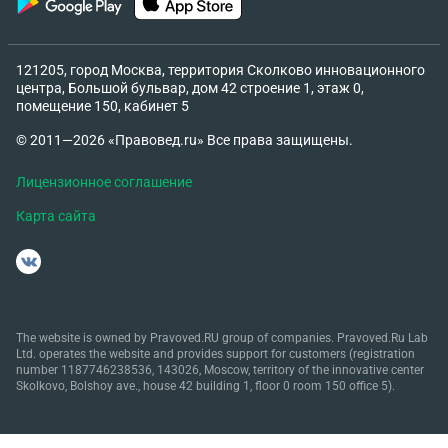
121205, город Москва, территория Сколково инновационного
центра, Большой бульвар, дом 42 строение 1, этаж 0,
помещение 150, кабинет 5
© 2011—2026 «Правовед.ru» Все права защищены.
Лицензионное соглашение
Карта сайта
The website is owned by Pravoved.RU group of companies. Pravoved.Ru Lab
Ltd. operates the website and provides support for customers (registration
number 1187746238536, 143026, Moscow, territory of the innovative center
Skolkovo, Bolshoy ave., house 42 building 1, floor 0 room 150 office 5).