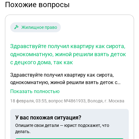
Похожие вопросы
Жилищное право
Здравствуйте получил квартиру как сирота,
однокомнатную, жиной решили взять деток
с децкого дома, так как
Здравствуйте получил квартиру как сирота,
однокомнатную, жиной решили взять деток с
децкого дома, так как жина не может иметь
Показать полностью
дитей, у нас лва сына, по квартире уже прошлр
18 февраля, 03:55
, вопрос №4861933, Володя, г. Москва
пять лет, но мы пока её не оформили
У вас похожая ситуация?
Опишите свои детали — юрист подскажет, что
делать.