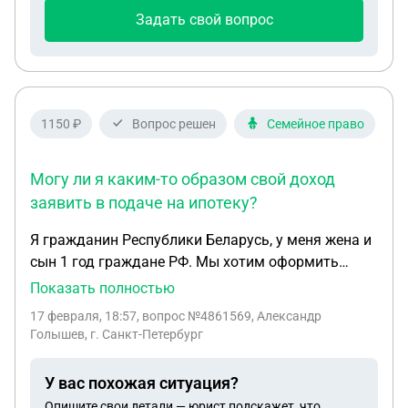
Задать свой вопрос
1150 ₽
Вопрос решен
Семейное право
Могу ли я каким-то образом свой доход
заявить в подаче на ипотеку?
Я гражданин Республики Беларусь, у меня жена и
сын 1 год граждане РФ. Мы хотим оформить
семейную ипотеку. С 1 февраля 2026 года
Показать полностью
изменились условия по выдаче семейной ипотеке.
17 февраля, 18:57
, вопрос №4861569, Александр
Наш риелтор говорит, что теперь иностранный
Голышев, г. Санкт-Петербург
гражданин ни при каком условии не может
участвовать в семейной ипотеке. Однако в
У вас похожая ситуация?
интернете ходит достаточно разрозненная
Опишите свои детали — юрист подскажет, что