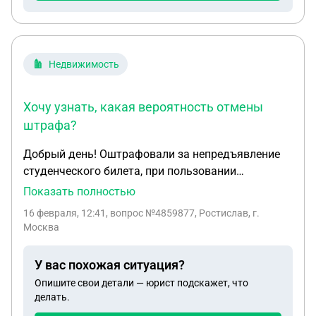
Недвижимость
Хочу узнать, какая вероятность отмены
штрафа?
Добрый день! Оштрафовали за непредъявление
студенческого билета, при пользовании
социальной карты москвича. Предлагал
Показать полностью
контролеру показать себя в реестре студентов
16 февраля, 12:41
, вопрос №4859877, Ростислав, г.
или электронную справку (с электронно-
Москва
цифровой подписью), на что он мне сказал, что
подойдут только бумажные варианты.
У вас похожая ситуация?
Студенческого с собой не было, чуть позже
Опишите свои детали — юрист подскажет, что
добавил электронный на госулуги. Оспаривал
делать.
штраф в ГКУ "организатор перевозок", там мне