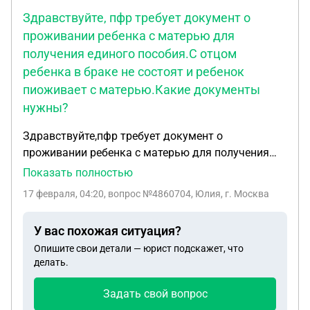
Здравствуйте, пфр требует документ о
проживании ребенка с матерью для
получения единого пособия.С отцом
ребенка в браке не состоят и ребенок
пиоживает с матерью.Какие документы
нужны?
Здравствуйте,пфр требует документ о
проживании ребенка с матерью для получения
единого пособия.С отцом ребенка в браке не
Показать полностью
состоят и ребенок пиоживает с матерью.Какие
17 февраля, 04:20
, вопрос №4860704, Юлия, г. Москва
документы нужны?И где их получить.
У вас похожая ситуация?
Опишите свои детали — юрист подскажет, что
делать.
Задать свой вопрос