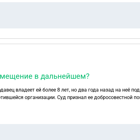
помещение в дальнейшем?
ц владеет ей более 8 лет, но два года назад на неё подал
тившейся организации. Суд признал ее добросовестной по
 недвижимость. Цена ниже кадастровой на 40%. Что тоже с
огут ли кредиторы забрать это помещение в дальнейшем?