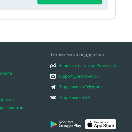
Техническая поддержка
Написать в чате на Pravoved.ru
роекта
support@pravoved.ru
Поддержка в Telegram
Поддержка в VK
ограмма
для юристов