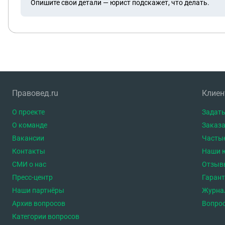
Опишите свои детали — юрист подскажет, что делать.
Правовед.ru
Клие
О проекте
Задать
О команде
Заказа
Вакансии
Часты
Контакты
Наши 
СМИ о нас
Отзыв
Пресс-центр
Гаран
Наши партнёры
Журна
Архив вопросов
Вопро
Категории вопросов