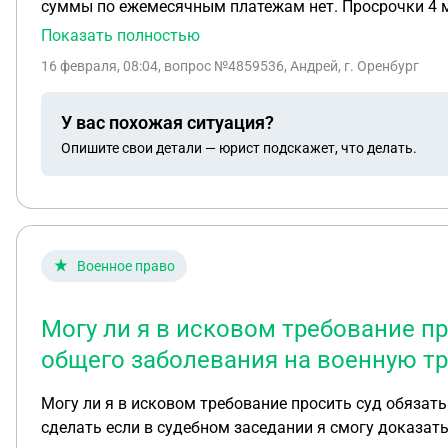
суммы по ежемесячным платежам нет. Просрочки 4 мес
лет. Живем не по прописке в квартире родственников
Показать полностью
Могут ли приставы забрать эту 1/3 за долги? Попроб
16 февраля, 08:04
, вопрос №4859536, Андрей, г. Оренбург
на банкротство
У вас похожая ситуация?
Опишите свои детали — юрист подскажет, что делать.
Военное право
Могу ли я в исковом требование п
общего заболевания на военную т
Могу ли я в исковом требование просить суд обязать гцв
сделать если в судебном заседании я смогу доказат