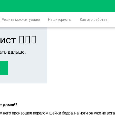
Решить мою ситуацию
Наши юристы
Как это работает
 👨🏻‍⚖️
ать дальше.
!
бе домой?
него произошел перелом шейки бедра, на ноги он уже не встане