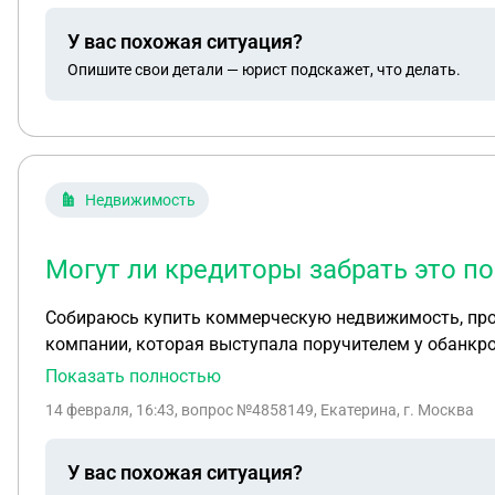
У вас похожая ситуация?
Опишите свои детали — юрист подскажет, что делать.
Недвижимость
Могут ли кредиторы забрать это 
Собираюсь купить коммерческую недвижимость, продаве
компании, которая выступала поручителем у обанкро
недвижимость нет. Теперь я хочу приобрести данную
Показать полностью
переезжает. Какие риски для меня в этой сделке? М
14 февраля, 16:43
, вопрос №4858149, Екатерина, г. Москва
У вас похожая ситуация?