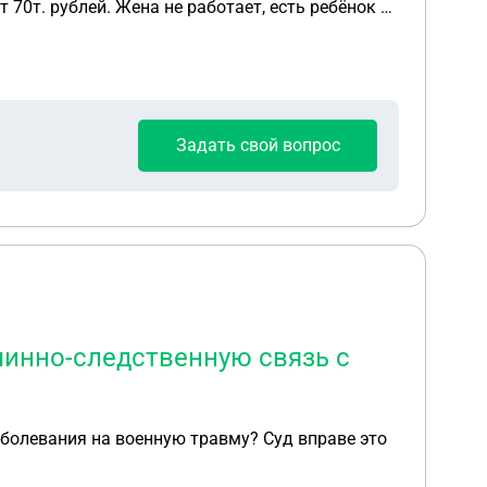
70т. рублей. Жена не работает, есть ребёнок 6
ственности 1/3 хрущевки в этом же городе.
ньшить платежи, если не согласятся, то подам
Задать свой вопрос
чинно-следственную связь с
на военную травму? Суд вправе это