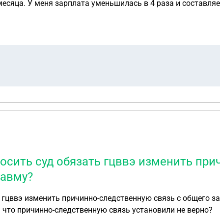
яца. У меня зарплата уменьшилась в 4 раза и составляет 
. Банки и приставы этого не знают. Прописан и имею в соб
ую договориться с банками о реструктуризации что бы уме
росить суд обязать гцввэ изменить при
равму?
вэ изменить причинно-следственную связь с общего заболевания 
ь что причинно-следственную связь установили не верно?