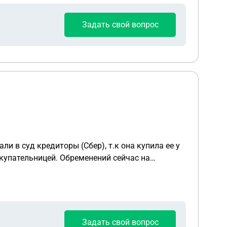
Задать свой вопрос
и в суд кредиторы (Сбер), т.к она купила ее у
купательницей. Обременений сейчас на
транно) Но по словам продавца, она просто
Задать свой вопрос