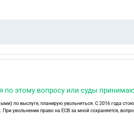
я по этому вопросу или суды принима
стыми) по выслуге, планирую увольняться. С 2016 года сто
При увольнении право на ЕСВ за мной сохраняется, вопрос
иться по этому вопросу или суды принимают сторону УМВ