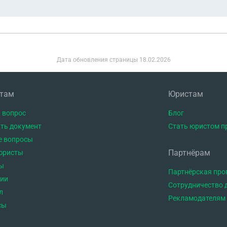
Дата обновления страницы
18.02.2026
нтам
Юристам
 вопрос
Блог
ть документ
Стать юристом п
е вопросы
Партнёрам
юристы
ы
Партнёрская пр
тии
Сотрудничество 
л
Рекламодателям
сы