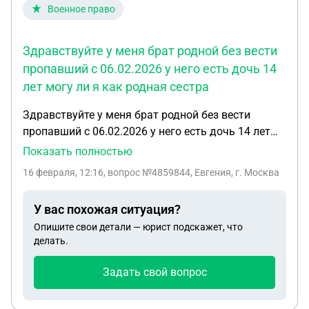
Военное право
Здравствуйте у меня брат родной без вести
пропавший с 06.02.2026 у него есть дочь 14
лет могу ли я как родная сестра
Здравствуйте у меня брат родной без вести
пропавший с 06.02.2026 у него есть дочь 14 лет
могу ли я как родная сестра претендовать на
Показать полностью
выплаты если брат был прописан со мной по
16 февраля, 12:16
, вопрос №4859844, Евгения, г. Москва
факту помогал материально есть ли шанс?
У вас похожая ситуация?
Опишите свои детали — юрист подскажет, что
делать.
Задать свой вопрос