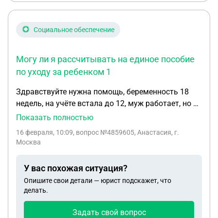
Социальное обеспечение
Могу ли я рассчитывать на единое пособие
по уходу за ребенком 1
Здравствуйте нужна помощь, беременность 18
недель, на учёте встала до 12, муж работает, но я
не работала с 2023 года. Могу ли я рассчитывать
Показать полностью
на единое пособие по уходу за ребенком 1.5 года
16 февраля, 10:09
, вопрос №4859605, Анастасия, г.
или мне откажут в нём?
Москва
У вас похожая ситуация?
Опишите свои детали — юрист подскажет, что
делать.
Задать свой вопрос