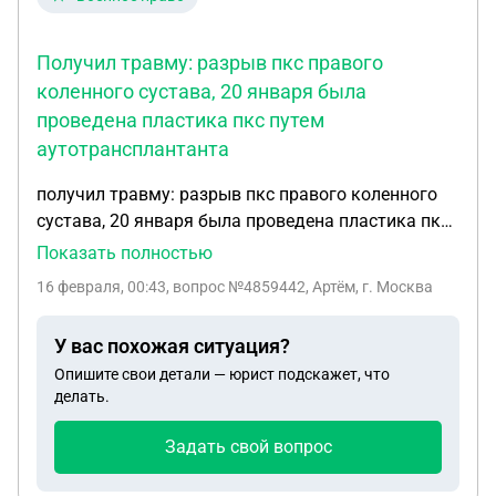
Получил травму: разрыв пкс правого
коленного сустава, 20 января была
проведена пластика пкс путем
аутотрансплантанта
получил травму: разрыв пкс правого коленного
сустава, 20 января была проведена пластика пкс
путем аутотрансплантанта. Сейчас нахожусь в
Показать полностью
отпуске по болезни. Какие действия мне нужно
16 февраля, 00:43
, вопрос №4859442, Артём, г. Москва
предпринять, чтобы с большой вероятностью
получить категорию В и комиссоваться с 1 курса
У вас похожая ситуация?
военного училища(являюсь курсантом)
Опишите свои детали — юрист подскажет, что
делать.
Задать свой вопрос