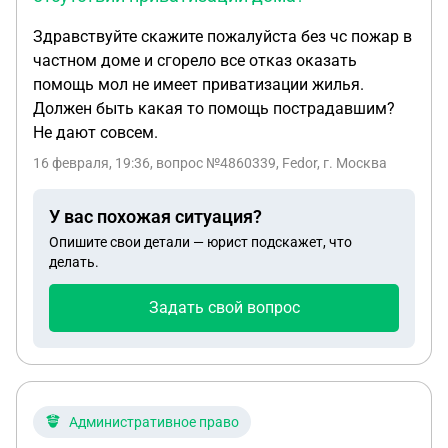
разыгрывается 10 призов. Первые 7 призов - 5 000
рублей и сертификаты от партеров, третье место -
Здравствуйте скажите пожалуйста без чс пожар в
25% от оплаченной суммы по договору, второе
частном доме и сгорело все отказ оказать
место 50% и первое место 100% возврата
помощь мол не имеет приватизации жилья.
денежных средств по договору 4. Билеты из
Должен быть какая то помощь пострадавшим?
ящика достаются и пересчитываются, сверяются
Не дают совсем.
с итоговым числом договоров, заявленном нами
16 февраля, 19:36
, вопрос №4860339, Fedor, г. Москва
(договоры состоят из трехзначных чисел, 001, 002,
493 и т.д.). Билеты-победители достаются руками
У вас похожая ситуация?
гостей (случайными) Вопросы: 1. Какие есть риски
со стороны законодательства? Есть какая то
Опишите свои детали — юрист подскажет, что
делать.
регламентация? Стоит уточнить, что мероприятие
мы хотим провести прозрачно и честно 2. Можем
Задать свой вопрос
ли мы (или может быть даже должны) добавить
пункт об этом мероприятие в договор? (Договор
прилагаю) 3. Есть ли со стороны налоговой
риски? 4. Возможные подводные камни?
Административное право