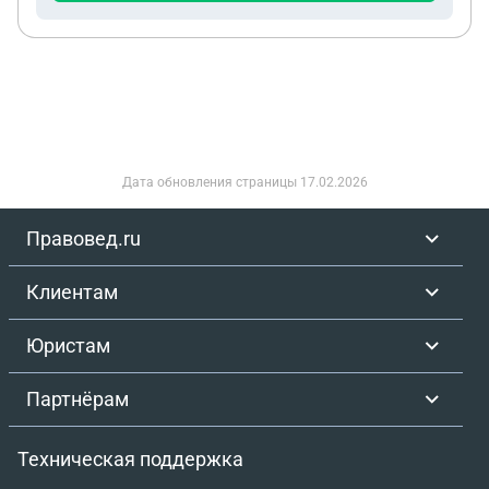
да, то какие условия должны быть соблюдены,
чтобы мой статус остался неизменным? Как
оформиться супруге на работе? 2. Какой
комплект документов необходимо подать
работодателю для подтверждения моего статуса?
Уточните, какие именно бумаги нужно
предоставить в моём случае, и есть ли
Дата обновления страницы
17.02.2026
дополнительные требования? Как правильно
подать документы работодателю, чтобы было
Правовед.ru
подтверждение факта их подачи? Я хочу
избежать ситуации, когда работодатель отрицает
Клиентам
получение документов. Какой порядок действий
мне следует соблюсти? 3. Комплект документов,
Юристам
поданный работодателю какой срок имеет? Как
часто нужно заново подтверждать информацию?
Партнёрам
4. Какие ещё действия я могу предпринять для
защиты своих прав в ситуации сокращения? Есть
Техническая поддержка
ли дополнительные гарантии или процедуры,
которые я должен инициировать, чтобы