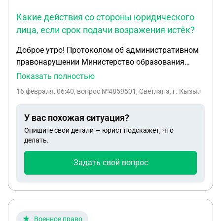
Какие действия со стороны юридического
лица, если срок подачи возражения истёк?
Доброе утро! Протоколом об административном
правонарушении Министерство образования
республики признано виновным в совершении
Показать полностью
административного правонарушения и
16 февраля, 06:40
, вопрос №4859501, Светлана, г. Кызыл
привлечено к административной ответственности
в виде штрафа. Какие действия со стороны
У вас похожая ситуация?
юридического лица, если срок подачи возражения
Опишите свои детали — юрист подскажет, что
истёк?
делать.
Задать свой вопрос
Военное право