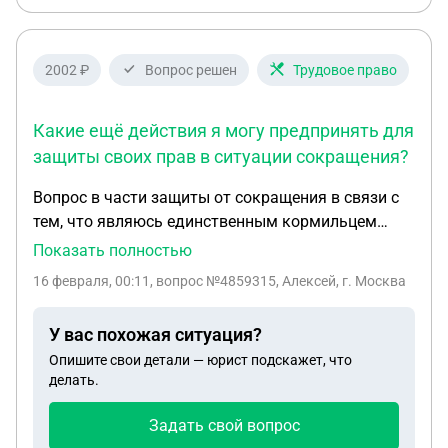
2002 ₽
Вопрос решен
Трудовое право
Какие ещё действия я могу предпринять для
защиты своих прав в ситуации сокращения?
Вопрос в части защиты от сокращения в связи с
тем, что являюсь единственным кормильцем
ребенка инвалида. Я, супруга и ребенок
Показать полностью
прописаны в г. Москва, работаю также в г.
16 февраля, 00:11
, вопрос №4859315, Алексей, г. Москва
Москва. 1. Как подтвердить статус единственного
кормильца ребёнка-инвалида? У меня есть
У вас похожая ситуация?
опасения, что статус единственного кормильца
Опишите свои детали — юрист подскажет, что
может быть оспорен, так как моя жена
делать.
занимается подработкой — работает по вечерам
3 часа в день. Может ли это повлиять на
Задать свой вопрос
признание меня единственным кормильцем? Если