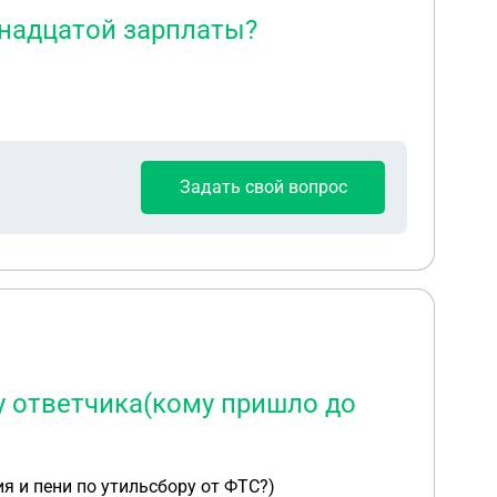
надцатой зарплаты?
Задать свой вопрос
у ответчика(кому пришло до
я и пени по утильсбору от ФТС?)