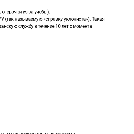
 отсрочки из-за учёбы).
/У (так называемую «справку уклониста»). Такая
анскую службу в течение 10 лет с момента
аться в зависимости от военкомата.