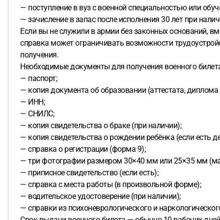
— поступление в вуз с военной специальностью или обу
— зачисление в запас после исполнения 30 лет при нали
Если вы не служили в армии без законных оснований, в
справка может ограничивать возможности трудоустройс
получения.
Необходимые документы для получения военного билет
— паспорт;
— копия документа об образовании (аттестата, диплома и 
— ИНН;
— СНИЛС;
— копия свидетельства о браке (при наличии);
— копия свидетельства о рождении ребёнка (если есть де
— справка о регистрации (форма 9);
— три фотографии размером 30×40 мм или 25×35 мм (мат
— приписное свидетельство (если есть);
— справка с места работы (в произвольной форме);
— водительское удостоверение (при наличии);
— справки из психоневрологического и наркологическог
Срок выдачи военного билета — обычно 10 рабочих дней