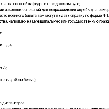
чение на военной кафедре в гражданском вузе;
чии законных оснований для непрохождения службы (например,
место военного билета вам могут выдать справку по форме №1
тва, например, на муниципальную или государственную гражд
а:
т. д.);
ти);
овые, чёрно-белые);
о диспансеров.
 после принятия решения о его выдаче, но он может варьиров