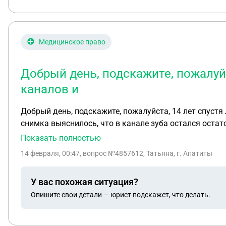
Медицинское право
Добрый день, подскажите, пожалуйс
каналов и
Добрый день, подскажите, пожалуйста, 14 лет спустя лечила зубы в платной стоматологии делали чистку каналов и только недавно стал беспокоить зуб, после
снимка выяснилось, что в канале зуба остался остат
написать
Показать полностью
14 февраля, 00:47
, вопрос №4857612, Татьяна, г. Апатиты
У вас похожая ситуация?
Опишите свои детали — юрист подскажет, что делать.