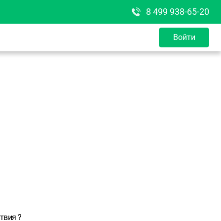
8 499 938-65-20
Войти
твия ?