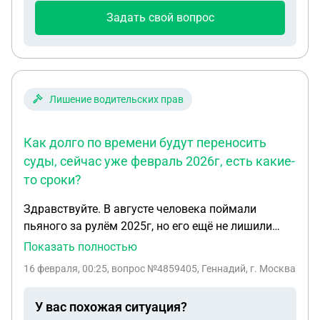
Задать свой вопрос
Лишение водительских прав
Как долго по времени будут переносить
суды, сейчас уже февраль 2026г, есть какие-
то сроки?
Здравствуйте. В августе человека поймали
пьяного за рулём 2025г, но его ещё не лишили
прав, всё суды переносят. Почему так долго ? Как
Показать полностью
долго по времени будут переносить суды, сейчас
16 февраля, 00:25
, вопрос №4859405, Геннадий, г. Москва
уже февраль 2026г, есть какие-то сроки?
У вас похожая ситуация?