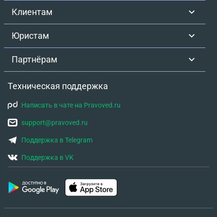
мы не контролируем, • у неё есть адреса нашей
Клиентам
прописки, • она ранее получала процент от дохода
и управляла аккаунтами. Хотелось бы понять: 1.
Юристам
Может ли она подать заявление в Беларуси,
находясь в другой стране? 2. Какие реальные
Партнёрам
юридические последствия для нас возможны? 3.
Есть ли риск международных претензий или
Техническая поддержка
розыска? 4. Что безопаснее сделать сейчас для
минимизации рисков? 5. Нужно ли нам заранее
Написать в чате на Pravoved.ru
предпринимать какие-то юридические шаги?
support@pravoved.ru
Поддержка в Telegram
Поддержка в VK