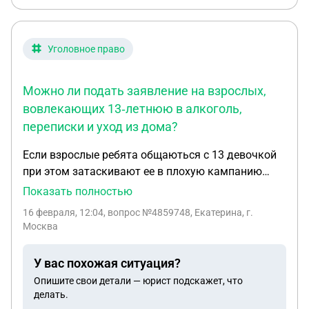
попросили сместиться немного левее
Уголовное право
Можно ли подать заявление на взрослых,
вовлекающих 13‑летнюю в алкоголь,
переписки и уход из дома?
Если взрослые ребята общаються с 13 девочкой
при этом затаскивают ее в плохую кампанию
покупают им алкоголь и сигареты . Ведут
Показать полностью
переписки не хорошего характера . И склоняют к
16 февраля, 12:04
, вопрос №4859748, Екатерина, г.
уходу из дома не только одного ребенка но
Москва
несколько . Может ли родитель подать какое то
заявление на этих порней .
У вас похожая ситуация?
Опишите свои детали — юрист подскажет, что
делать.