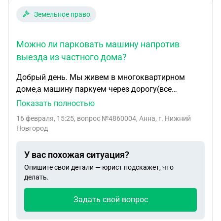
Земельное право
Можно ли парковать машину напротив
выезда из частного дома?
Добрый день. Мы живем в многоквартирном
доме,а машину паркуем через дорогу(все
машины там паркуют из дома). Через дорогу от
Показать полностью
нас находятся частные дома. Где мы ставим
16 февраля, 15:25
, вопрос №4860004, Анна, г. Нижний
машины, сзади стоит дом и выезд из дома мы
Новгород
никак не загораживаем. Но сегодня попросили
машину ставить дальше, т.к. им неудобно
У вас похожая ситуация?
выезжать на газеле могут нас задеть. До забора
Опишите свои детали — юрист подскажет, что
наверно метров 4-5, можем ли мы оставлять там
делать.
машину или должны сделать то, что попросили
хозяева? Сказали сегодня, что ходили в сельсовет
Задать свой вопрос
и там сказали, что есть какой-то закон про зону
выезда от частного дома 4,5м. Хозяева