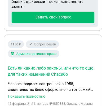
Опишите свои детали — юрист подскажет, что
делать.
Задать свой вопрос
1150 ₽
Вопрос решен
Административное право
Есть ли какие-либо законы, или что-то еще
для таких изменений Спасибо
Человек родился заигран вей в 1958,
свидетельство было оформлено на тот самый
город. В 1972 в свидетел стан о рождении
Показать полностью
появилась Москва. Как можно было по петь это в
15 февраля, 21:11
, вопрос №4859333, Ольга, г. Москва