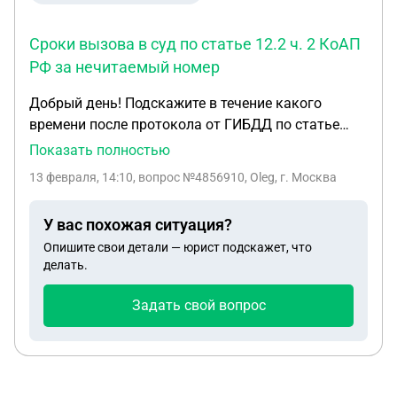
Сроки вызова в суд по статье 12.2 ч. 2 КоАП
РФ за нечитаемый номер
Добрый день! Подскажите в течение какого
времени после протокола от ГИБДД по статье
12.2 часть 2 (номер был испачкан снегом)
Показать полностью
должны вызывать в суд? Есть ли какие-то сроки
13 февраля, 14:10
, вопрос №4856910, Oleg, г. Москва
по истечению которых меня наказать уже не
имеют права? Спасибо за ответ!
У вас похожая ситуация?
Опишите свои детали — юрист подскажет, что
делать.
Задать свой вопрос