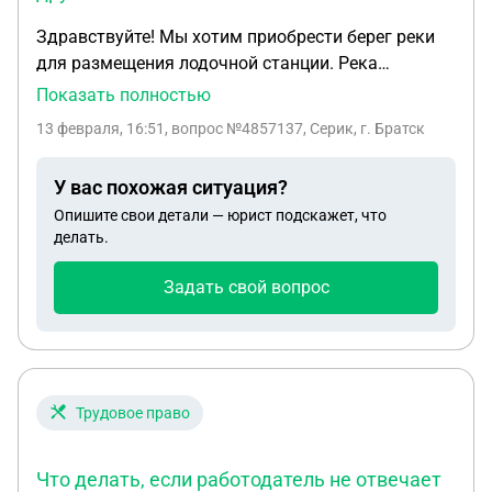
Здравствуйте! Мы хотим приобрести берег реки
для размещения лодочной станции. Река
относится к федеральной собственности.
Показать полностью
Кадастровый инженер выполнил необходимые
13 февраля, 16:51
, вопрос №4857137, Серик, г. Братск
работы по установлению границ и прислал нам
документы. Нам необходимо заключить договор
У вас похожая ситуация?
о водопользовании и региональным отделом
Опишите свои детали — юрист подскажет, что
Нижне - Волжского бассейна. Участок 5000 кв. м.
делать.
мы посчитал, что арендная плата примерно 8000
рублей за год. Если формула расчета, которую мы
Задать свой вопрос
использовали правильная. Нас интересует
вопрос. Аукцион, задаток, сумма задатка на
аукционе. отчего зависит сумма задатка. На
аукцион мы должны внести 100 % кадастровой
стоимости земли, или, что то другое? .
Трудовое право
Что делать, если работодатель не отвечает