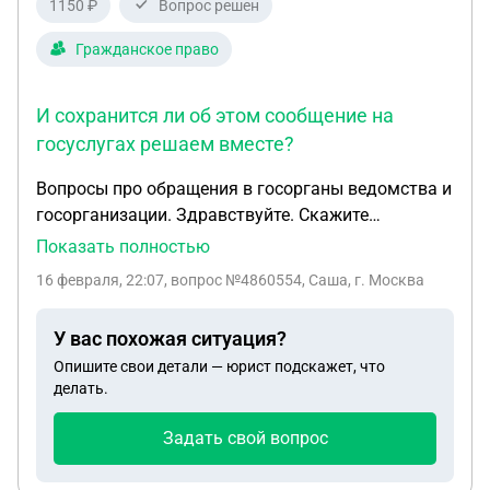
1150 ₽
Вопрос решен
Гражданское право
И сохранится ли об этом сообщение на
госуслугах решаем вместе?
Вопросы про обращения в госорганы ведомства и
госорганизации. Здравствуйте. Скажите
пожалуйста нужна ли авторизация на госуслугах
Показать полностью
для того что бы на сайте госоргана отправить в
16 февраля, 22:07
, вопрос №4860554, Саша, г. Москва
него что-нибудь ну там письмо сообщение
обращение или еще что нибуть. Сохранится ли об
У вас похожая ситуация?
этом сообщение в приложении госуслуги решаем
Опишите свои детали — юрист подскажет, что
вместе. Нужна ли авторизация на госуслугах для
делать.
того что бы на сайте ведомства отправить в него
что нибудь там сообщение обращение или еще
Задать свой вопрос
чтотнибуть? Сохранится ли об этом сообщение на
госуслугах решаем вместе?и обязательна ли