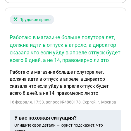
авторизация на госуслугах для того что бы что то
отправить в госорганизацию там сообщение
обращение или еще что то? И сохранится ли об
Трудовое право
этом сообщение на госуслугах решаем вместе?
Работаю в магазине больше полутора лет,
должна идти в отпуск в апреле, а директор
сказала что если уйду в апреле отпуск будет
всего 8 дней, а не 14, правомерно ли это
Работаю в магазине больше полутора лет,
должна идти в отпуск в апреле, а директор
сказала что если уйду в апреле отпуск будет
всего 8 дней, а не 14, правомерно ли это
16 февраля, 17:33
, вопрос №4860178, Сергей, г. Москва
У вас похожая ситуация?
Опишите свои детали — юрист подскажет, что