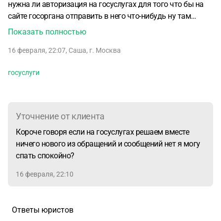
нужна ли авторизация на госуслугах для того что бы на
сайте госоргана отправить в него что-нибудь ну там
письмо сообщение обращение или еще что нибуть.
Показать полностью
Сохранится ли об этом сообщение в приложении
16 февраля, 22:07
,
Саша
,
г. Москва
госуслуги решаем вместе. Нужна ли авторизация на
госуслугах для того что бы на сайте ведомства отправить
госуслуги
в него что нибудь там сообщение обращение или еще
чтотнибуть? Сохранится ли об этом сообщение на
госуслугах решаем вместе?и обязательна ли авторизация
на госуслугах для того что бы что то отправить в
Уточнение от клиента
госорганизацию там сообщение обращение или еще что
Короче говоря если на госуслугах решаем вместе
то? И сохранится ли об этом сообщение на госуслугах
ничего нового из обращений и сообщений нет я могу
решаем вместе?
спать спокойно?
16 февраля, 22:10
Ответы юристов