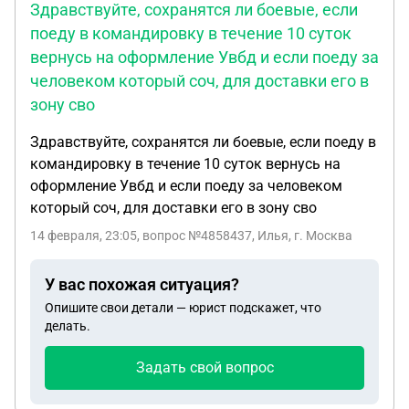
Здравствуйте, сохранятся ли боевые, если
Ну да, только что артрит и терапия до конца
поеду в командировку в течение 10 суток
жизни. Подписал контракт 17.12.2025 в
вернусь на оформление Увбд и если поеду за
отборочном пункте в своей области, только в
другом городе. Там также была некая ясность о
человеком который соч, для доставки его в
наличии заболевания. По прибытию в часть,
зону сво
спустя недолгое время, это скрылось моим
Здравствуйте, сохранятся ли боевые, если поеду в
начмедом, на что он возмутился: "Мол, что я тут
командировку в течение 10 суток вернусь на
делаю?". Но сошлись на том, что время от
оформление Увбд и если поеду за человеком
времени меня будут выпускать на свои терапии и
который соч, для доставки его в зону сво
т.д. Останется между нами, опять же, чтобы не
поднимать шумиху. Да и я сам не против служить
14 февраля, 23:05
, вопрос №4858437, Илья, г. Москва
был наравне со всеми. Но тут ситуация резко
меняется: 28.01.2025 я получил ушиб (травму)
У вас похожая ситуация?
тазобедренного сустава и мягких тканей бедра,
Опишите свои детали — юрист подскажет, что
частично было задето и колено. После
делать.
госпитализации с учебного полигона в (ВМА)
Военно-медицинскую академию в Санкт-
Задать свой вопрос
Петербурге сделали рентген+КТ бедра, поставили
вот этот диагноз и добавили некроз головки