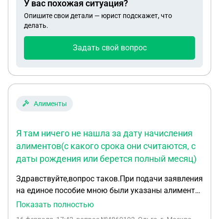
У вас похожая ситуация?
школы аргументирует свой отказ от очного
Опишите свои детали — юрист подскажет, что
проведентя занятий в классе тем,что " Его
делать.
приказы не обсуждаются". Законно ли это? Если
нет? В какие сроки можно это решить? Т.к.
Задать свой вопрос
приказом дистант назначен на 19-20 февраля.
Алименты
Я там ничего не нашла за дату начисления
алиментов(с какого срока они считаются, с
даты рождения или берется полный месяц)
Здравствуйте,вопрос таков.При подачи заявления
на единое пособие мною были указаны алименты
в размере 1/4 МРОТ с даты рождения
Показать полностью
ребенка(15.10.2025). СФР же посчитали алименты