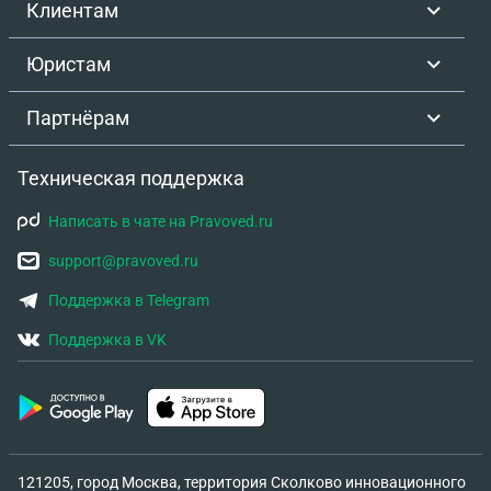
Клиентам
получение документов. Какой порядок действий
мне следует соблюсти? 3. Комплект документов,
Юристам
поданный работодателю какой срок имеет? Как
часто нужно заново подтверждать информацию?
Партнёрам
4. Какие ещё действия я могу предпринять для
защиты своих прав в ситуации сокращения? Есть
Техническая поддержка
ли дополнительные гарантии или процедуры,
которые я должен инициировать, чтобы
Написать в чате на Pravoved.ru
минимизировать риски сокращения?
support@pravoved.ru
Поддержка в Telegram
Поддержка в VK
121205, город Москва, территория Сколково инновационного