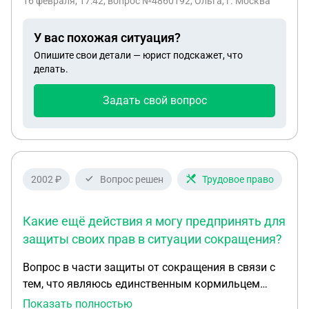
16 февраля, 17:42
, вопрос №4860192, Ольга, г. Москва
за полный месяц октября с 1 числа... Из за этого у
меня превышен е дохода и мы не прошли на
У вас похожая ситуация?
нужный процент. СФР ссылаются на
Опишите свои детали — юрист подскажет, что
Постановление правительства от 16.12.2022
делать.
номер 2330. Я там ничего не нашла за дату
начисления алиментов(с какого срока они
Задать свой вопрос
считаются,с даты рождения или берется полный
месяц). Помогите разобраться,как оспорить их
решение. Я не согласна что алименты берут за то
время,когда ребенок ещё не родился.
2002 ₽
Вопрос решен
Трудовое право
Какие ещё действия я могу предпринять для
защиты своих прав в ситуации сокращения?
Вопрос в части защиты от сокращения в связи с
тем, что являюсь единственным кормильцем
ребенка инвалида. Я, супруга и ребенок
Показать полностью