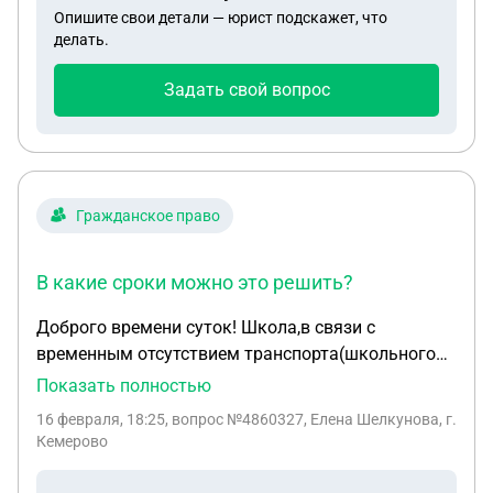
Опишите свои детали — юрист подскажет, что
делать.
Задать свой вопрос
Гражданское право
В какие сроки можно это решить?
Доброго времени суток! Школа,в связи с
временным отсутствием транспорта(школьного
автобуса), по приказу, переводит всех
Показать полностью
обкчающихся на дистанционное обучение.
16 февраля, 18:25
, вопрос №4860327, Елена Шелкунова, г.
Родители обучающихся в классе против, даже
Кемерово
те,кто проживают отдаленно, ссылаясь на то ,что
своими силами доставят детей в школу. Директор