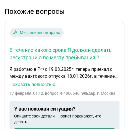
Похожие вопросы
Миграционное право
В течение какого срока Я должен сделать
регистрацию по месту пребывания.?
Я работаю в РФ с 19.03.2025г. теперь приехал с
между вахтового отпуска 18.01.2026г. в течение
какого срока Я должен сделать регистрацию по
Показать полностью
месту пребывания.? У меня есть регистрация с
17 февраля, 01:12
, вопрос №4860646, Эльдар, г. Москва
2025 года , до 18.03. 2026 г. Она действует?
У вас похожая ситуация?
Опишите свои детали — юрист подскажет, что
делать.