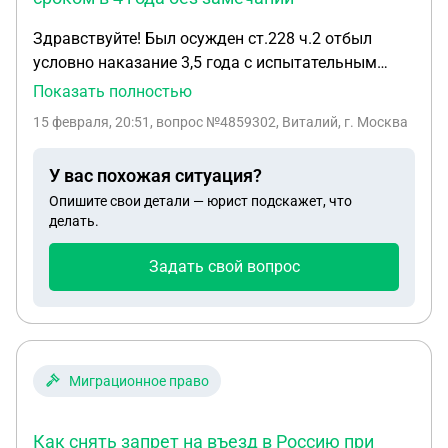
Здравствуйте! Был осужден ст.228 ч.2 отбыл
условно наказание 3,5 года с испытательным
сроком в 4 года без замечаний . Осужден был
Показать полностью
осенью 2017г. Скажите пожалуйста могули я
15 февраля, 20:51
, вопрос №4859302, Виталий, г. Москва
получить разрешение на приобретение и ношения
гражданского оружия ?спасибо !
У вас похожая ситуация?
Опишите свои детали — юрист подскажет, что
делать.
Задать свой вопрос
Миграционное право
Как снять запрет на въезд в Россию при