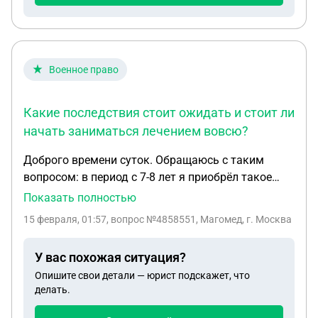
Военное право
Какие последствия стоит ожидать и стоит ли
начать заниматься лечением вовсю?
Доброго времени суток. Обращаюсь с таким
вопросом: в период с 7-8 лет я приобрёл такое
заболевание, как "юношеский артрит",
Показать полностью
перешедший уже и во взрослую жизнь. От начала
15 февраля, 01:57
, вопрос №4858551, Магомед, г. Москва
до конца наблюдался у терапевта и ревматолога,
прохожу некоторые процедуры для поддержания
У вас похожая ситуация?
здоровья в +/- стабильном состоянии. По исходу
Опишите свои детали — юрист подскажет, что
моих 16 лет в военкомате поставили категорию
делать.
"Д" — не годен к службе. Оно и логично: проходя
частично химиотерапию, куда мне служить? Ну, в