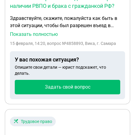
наличии РВПО и брака с гражданкой РФ?
Здравствуйте, скажите, пожалуйста как быть в
этой ситуации, чтобы был разрешен въезд в
Россию, студент второго курса университета,
Показать полностью
нарушения 7 штрафов административных пдд,
15 февраля, 14:20
, вопрос №4858893, Вика, г. Самара
попал в реестры контролируемых лиц, есть РВПО,
но въезд запретили на 3 года, поможет ли
У вас похожая ситуация?
официальный брак если будущая жена гражданка
Опишите свои детали — юрист подскажет, что
России
делать.
Задать свой вопрос
Трудовое право