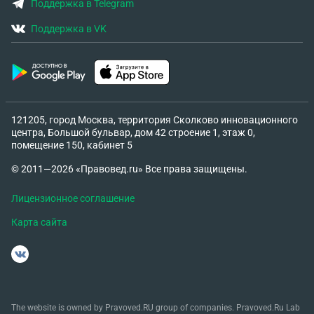
Белгород. Вот тут из проблем которых я вижу я не
Поддержка в Telegram
обновлял данные в военкомате с этим случаем
Поддержка в VK
21-23 с года. Ну у них ранее уже имелось МСЭ
старых образцов именно когда инвалидность
ставилась временно
121205, город Москва, территория Сколково инновационного
центра, Большой бульвар, дом 42 строение 1, этаж 0,
помещение 150, кабинет 5
© 2011—2026 «Правовед.ru» Все права защищены.
Лицензионное соглашение
Карта сайта
The website is owned by Pravoved.RU group of companies. Pravoved.Ru Lab