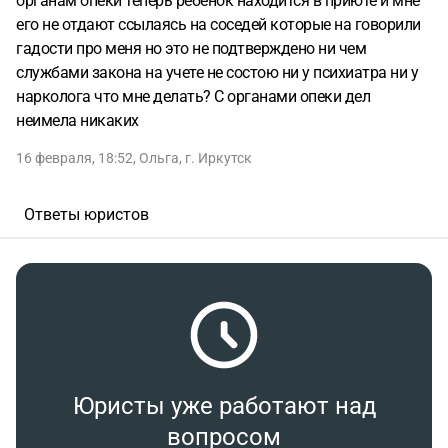
органам опеки теперь ребенок находится в приюте и мне
его не отдают ссылаясь на соседей которые на говорили
гадости про меня но это не подтверждено ни чем
службами закона на учете не состою ни у психиатра ни у
нарколога что мне делать? С органами опеки дел
неимела никаких
16 февраля, 18:52
,
Ольга
,
г. Иркутск
Ответы юристов
Юристы уже работают над
вопросом