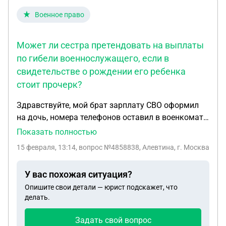
Военное право
Может ли сестра претендовать на выплаты
по гибели военнослужащего, если в
свидетельстве о рождении его ребенка
стоит прочерк?
Здравствуйте, мой брат зарплату СВО оформил
на дочь, номера телефонов оставил в военкомате
бывшей гражданской жены и подруги, сейчас он
Показать полностью
признан пропавшим без вести. Вопрос такой, могу
15 февраля, 13:14
, вопрос №4858838, Алевтина, г. Москва
ли я как сестра претендовать на выплату по
гибели, когда его признают погибшим. Родство
У вас похожая ситуация?
"дочери" ещё надо доказать, тк в свидетельстве о
Опишите свои детали — юрист подскажет, что
рождении в графе "отец" стоит прочерк.
делать.
Прописывают ли в контракте имя получателя.
Задать свой вопрос