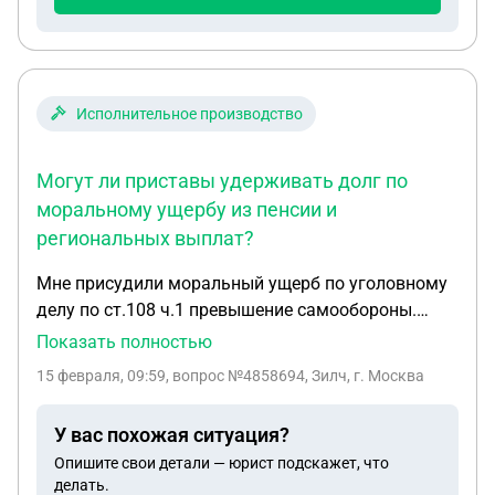
Исполнительное производство
Могут ли приставы удерживать долг по
моральному ущербу из пенсии и
региональных выплат?
Мне присудили моральный ущерб по уголовному
делу по ст.108 ч.1 превышение самообороны.
Могут ли приставы удерживать с пенсии по
Показать полностью
старости региональную выплату до
15 февраля, 09:59
, вопрос №4858694, Зилч, г. Москва
прожиточного минимума для пенсионера и на
инвалидность
У вас похожая ситуация?
Опишите свои детали — юрист подскажет, что
делать.