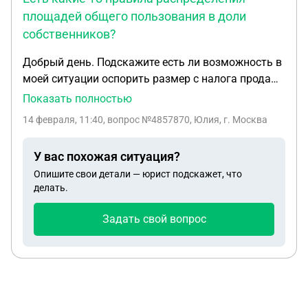
площадей общего пользования в доли
собственников?
Добрый день. Подскажите есть ли возможность в
моей ситуации оспорить размер с налога продажи
общедолевой собственности?: Машиноместо в
Показать полностью
многоквартирном жилом доме, приобретала по
14 февраля, 11:40
, вопрос №4857870, Юлия, г. Москва
договору купли продажи, в договоре была
прописана площадь 31 кВ м и доля. В ЕГРН
У вас похожая ситуация?
фигурирует только доля. Сейчас выяснилось что
Опишите свои детали — юрист подскажет, что
по долям у меня машиноместо более 50 кв м.
делать.
Фактический размер парковки не более 30 кв м.
Как мне объяснили туда включены площади
Задать свой вопрос
общего пользования. Я запросила в УК
документы по этажу. В техническом паспорте
площадь общего пользования на этаже 300 кВ м.
На этаже не менее 70 парковочных мест. Т.о. в
одно парковочное место должно плюсоваться 4-5