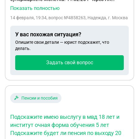
подала заявление на увольнение. Статус
Показать полностью
поставили что, подготовка документов. А чтоб не
14 февраля, 19:34
, вопрос №4858263, Надежда, г. Москва
отрабатывать 2 недели, директор мне сказала
сидеть дома, что она мне просто часы не будет
У вас похожая ситуация?
проставлять и все. Вопрос? Будет ли мне
Опишите свои детали — юрист подскажет, что
считаться это прогулом? Очень сильно за это
делать.
переживаю. И повлияет ли это на расщетные при
увольнении. Скажите пожалуйста
Задать свой вопрос
Пенсии и пособия
Подскажите имею выслугу в мвд 18 лет и
институт очная форма обучения 5 лет
Подскажите будет ли пенсия по выходу 20