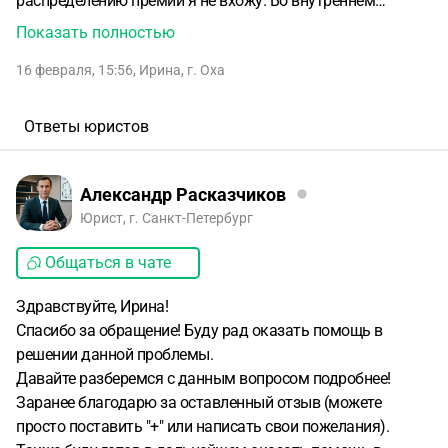
распределению премий я не вхожу. Во внутреннем
Положении о конфликте интересов указано, что "
Показать полностью
Предотвращение или урегулирование конфликта
16 февраля, 15:56
,
Ирина
,
г. Оха
интересов может состоять в– отказе работника от своего
личного интереса, порождающего конфликт с интересами
организации;
– отказ работника от принятия решения в
Ответы юристов
пользу лица, с которым связана личная
заинтересованность работника;
– добровольном отказе
работника или его отстранение (постоянное или
Александр Расказчиков
временное) от участия в обсуждении и процессе принятия
Юрист, г. Санкт-Петербург
решений по вопросам, которые находятся или могут
Общаться в чате
оказаться под влиянием конфликта интересов;
Учредителя я уведомила о возможном конфликте
Здравствуйте, Ирина!
интересов. Результат - отказ.
Подскажите, есть ли
Спасибо за обращение! Буду рад оказать помощь в
возможность оспорить это решение?
решении данной проблемы.
Давайте разберемся с данным вопросом подробнее!
Заранее благодарю за оставленный отзыв (можете
просто поставить "+" или написать свои пожелания).