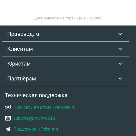
кВ м. Есть какие-то правила распределения
площадей общего пользования в доли
собственников? В расчете налога с продажи
Дата обновления страницы
16.02.2026
участвует кадастровая стоимость и она
рассчитывается из данных доли в ЕГРН, а я не
Правовед.ru
согласна с таким размером доли.
Клиентам
Юристам
Партнёрам
Техническая поддержка
Написать в чате на Pravoved.ru
support@pravoved.ru
Поддержка в Telegram