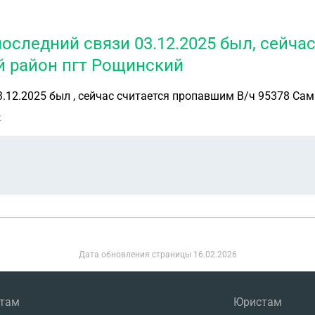
последний связи 03.12.2025 был, сейча
й район пгт Рощинский
3.12.2025 был , сейчас считается пропавшим В/ч 95378 С
к
Дата обновления страницы
16.02.2026
нтам
Юристам