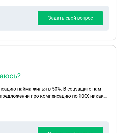
Задать свой вопрос
баюсь?
енсацию найма жилья в 50%. В соцзащите нам
ом предложении про компенсацию по ЖКХ никак
просто найм по договору. Действительно ли это
 подходит под эту статью, ведь все нам