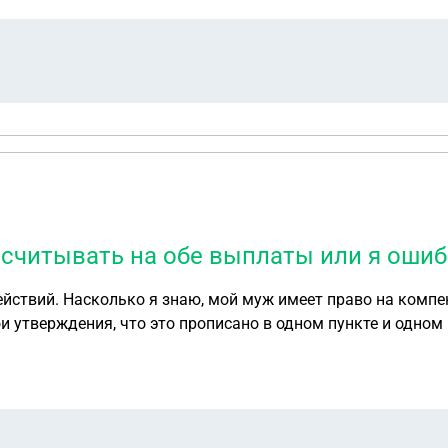
считывать на обе выплаты или я оши
йствий. Насколько я знаю, мой муж имеет право на комп
мои утверждения, что это прописано в одном пункте и одн
, там ответили, что это имеется ввиду про соцнайм, а не 
олжен быть? И куда обращаться если найм по договору тоже
платы?
 выплаты или я ошибаюсь?