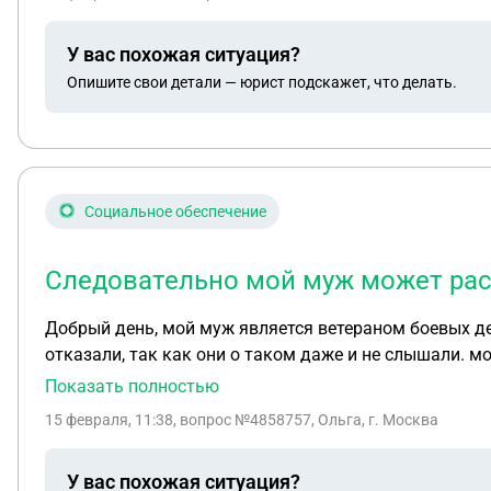
У вас похожая ситуация?
Опишите свои детали — юрист подскажет, что делать.
Социальное обеспечение
Следовательно мой муж может рас
Добрый день, мой муж является ветераном боевых де
отказали, так как они о таком даже и не слышали. 
не помогли. Обращалась в фонд защитников ветеранов
Показать полностью
так, ведь в законе не прописано, что это соцнайм д
15 февраля, 11:38
, вопрос №4858757, Ольга, г. Москва
отказывают и говорят, что слышат про такое впервые? Также хотелось бы узнать поднаем от Минобороны и эта компенсация это же разные вы
Следовательно мой муж может рассчитывать на обе
У вас похожая ситуация?