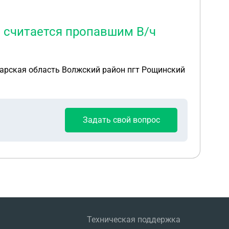
с считается пропавшим В/ч
амарская область Волжский район пгт Рощинский
Задать свой вопрос
Техническая поддержка