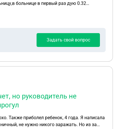
ницу,в больнице в первый раз дую 0.32
осматривайте(Я нахожусь в куртке) врач
чинаю снимать куртку,что бы показать свои
е снимал на видео) после этого мы стояли
мед освидетельствования. Далее выходим на
тдав документы на машину и ключи от нее. Я
Задать свой вопрос
атери) и уезжают,а я сажусь за руль и дальше
е такое возможно,ведь если мне сделали
ет, но руководитель не
прогул
о. Также приболел ребенок, 4 года. Я написала
ьничный, не нужно никого заражать. Но из за