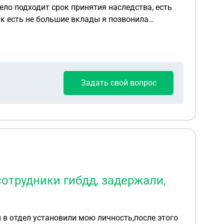
ело подходит срок принятия наследства, есть
ак есть не большие вклады я позвонила
 машина и вклады пока в подвишем состоянии
Задать свой вопрос
отрудники гибдд, задержали,
 в отдел установили мою личность,после этого