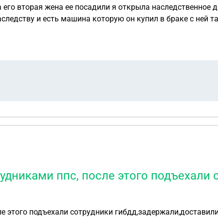
а его вторая жена ее посадили я открыла наследственное д
следству и есть машина которую он купил в браке с ней т
получить наследство нотариус ответил что квартиры да а
удниками ппс, после этого подъехали с
е этого подъехали сотрудники гибдд,задержали,доставили