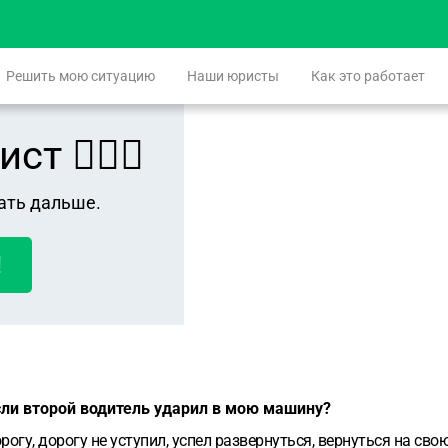
Решить мою ситуацию
Наши юристы
Как это работает
 👨🏻‍⚖️
ать дальше.
!
сли второй водитель ударил в мою машину?
огу, дорогу не уступил, успел развернуться, вернуться на св