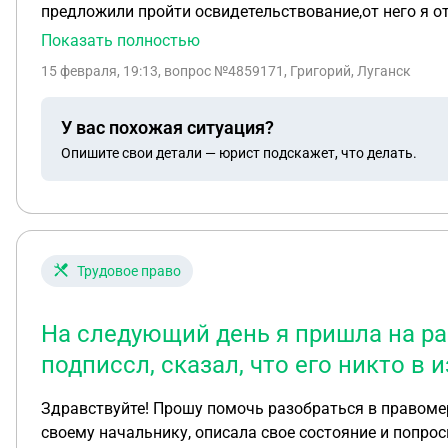
предложили пройти освидетельствование,от него я от
промили сказали ожидаем 15 минут,после этого врач
Показать полностью
отвечает значит вы отказываетесь садится за стол и
15 февраля, 19:13
, вопрос №4859171, Григорий, Луганск
руки и тут врач еще раз говорит сотрудникам что бы
некоторое время в коридоре и потом меня заводят в
У вас похожая ситуация?
улицу,садимся в патрульную машину,там они состав
Опишите свои детали — юрист подскажет, что делать.
вызываю такси еду на место где меня изначально за
продолжаю движение. Подскажите каковы мои шансы 
отказ,как так получилось,что я дальше на этой же 
Трудовое право
На следующий день я пришла на раб
подписсл, сказал, что его никто в 
Здравствуйте! Прошу помочь разобраться в правомерн
своему начальнику, описала свое состояние и попроси