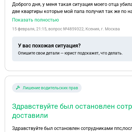
Доброго дня, у меня такая ситуация моего отца убил
две квартиры которые мой папа получил так же по на
нотариусу чтоб сказать что я через неделю должна 
Показать полностью
так как у жены есть супружеская доля и она свидельства на это выдать не может но жена не как о себе не заявляла , может ли мне нотариус отказать в
15 февраля, 21:15
, вопрос №4859322, Ксения, г. Москва
машине и вкладах
У вас похожая ситуация?
Опишите свои детали — юрист подскажет, что делать.
Лишение водительских прав
Здравствуйте был остановлен сотр
доставили
Здравствуйте был остановлен сотрудниками ппс,посл