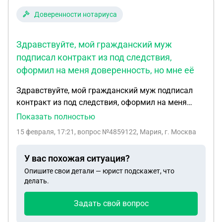
Доверенности нотариуса
Здравствуйте, мой гражданский муж
подписал контракт из под следствия,
оформил на меня доверенность, но мне её
Здравствуйте, мой гражданский муж подписал
контракт из под следствия, оформил на меня
доверенность, но мне её не выдали, сейчас он
Показать полностью
безвести пропавший, в военкомате также молчат
15 февраля, 17:21
, вопрос №4859122, Мария, г. Москва
про неё, имею ли я какие нибудь права на
выплаты по этой доверенности?
У вас похожая ситуация?
Опишите свои детали — юрист подскажет, что
делать.
Задать свой вопрос