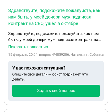
Здравствуйте, подскажите пожалуйста, как
нам быть, у моей дочери муж подписал
контракт на СВО, ушёл в октябре
Здравствуйте, подскажите пожалуйста, как нам
быть, у моей дочери муж подписал контракт на
СВО, ушёл в октябре, последний раз выходил на
Показать полностью
связь24.12.2025, а с 1января ему ставят статус
15 февраля, 20:04
, вопрос №4859206, Наталья, г. Собинка
СОЧ выплат дочь не каких не получает , а неё
двое детей в Военкомате не чего не говорят, что
У вас похожая ситуация?
нам делать
Опишите свои детали — юрист подскажет, что
делать.
Задать свой вопрос