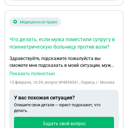
Медицинское право
Что делать, если мужа поместили супругу в
психиатрическую больницу против воли?
Здравствуйте, подскажите пожалуйста вы
сможете мне подсказать в моей ситуации, муж
моей дочери насильно положил в
Показать полностью
психиатрическую больницу мою дочь, она была в
15 февраля, 16:29
, вопрос №4859061, Лариса, г. Москва
нетрезвом состоянии, он не ночует дома,
неоднократно избивал, она писала заявление в
У вас похожая ситуация?
полицию, снимала побои, его ни разу не наказали
Опишите свои детали — юрист подскажет, что
за его действия, а ее очень быстро упрятали в
делать.
психушку, какие мои действия, она находится в
московской области, а я в Туапсе
Задать свой вопрос