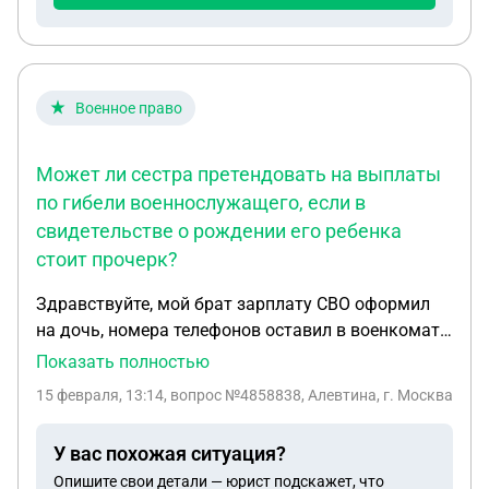
Военное право
Может ли сестра претендовать на выплаты
по гибели военнослужащего, если в
свидетельстве о рождении его ребенка
стоит прочерк?
Здравствуйте, мой брат зарплату СВО оформил
на дочь, номера телефонов оставил в военкомате
бывшей гражданской жены и подруги, сейчас он
Показать полностью
признан пропавшим без вести. Вопрос такой, могу
15 февраля, 13:14
, вопрос №4858838, Алевтина, г. Москва
ли я как сестра претендовать на выплату по
гибели, когда его признают погибшим. Родство
У вас похожая ситуация?
"дочери" ещё надо доказать, тк в свидетельстве о
Опишите свои детали — юрист подскажет, что
рождении в графе "отец" стоит прочерк.