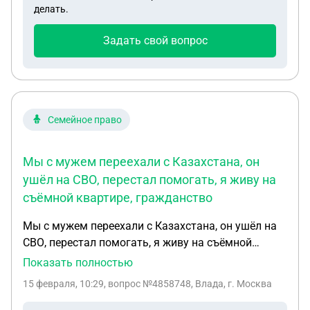
делать.
Прописывают ли в контракте имя получателя.
Задать свой вопрос
Семейное право
Мы с мужем переехали с Казахстана, он
ушёл на СВО, перестал помогать, я живу на
съёмной квартире, гражданство
Мы с мужем переехали с Казахстана, он ушёл на
СВО, перестал помогать, я живу на съёмной
квартире, гражданство нет, работать не могу,
Показать полностью
двое маленьких детей, жить не на что, куда
15 февраля, 10:29
, вопрос №4858748, Влада, г. Москва
обратиться что бы помогли сделать гражданство