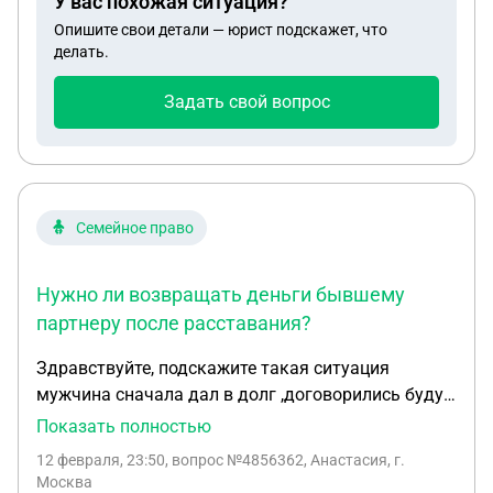
У вас похожая ситуация?
сама разобраться не могу, какой-то ступор в
Опишите свои детали — юрист подскажет, что
отношении себя. С уважением, Приходько Юлия
делать.
Глебовна
Задать свой вопрос
Семейное право
Нужно ли возвращать деньги бывшему
партнеру после расставания?
Здравствуйте, подскажите такая ситуация
мужчина сначала дал в долг ,договорились буду
отдавать как смогу,потом начали встречаться
Показать полностью
денег давал все безвозмездно ,так как его
12 февраля, 23:50
, вопрос №4856362, Анастасия, г.
девушка,только как отказалась быть в
Москва