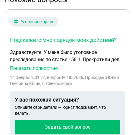
Уголовное право
Подскажите мне порядок моих действий?
Здравствуйте. У меня было уголовное
преследование по статье 158.1. Прекратили дело
на уровне дознания по 25 УПК. Произошло это в
Показать полностью
тот момент, когда рассматривали мои
14 февраля, 01:37
, вопрос №4857636, Приходько Юлия
документы, которые я подавала для поступления
Глебовна Юлия, г. Североморск
на службу в полицию. Взвязи с этим инцидентом с
уголовным преступлением я получила отказ в
У вас похожая ситуация?
устной форме, нигде не зафиксирован отказ,
Опишите свои детали — юрист подскажет, что
только забрала пакет документов обратно на
делать.
руки. Является ли отказ правомерным? Один из
бывших сотрудников МВД ( мой знакомый )
Задать свой вопрос
услышав мою историю посоветовал попробовать