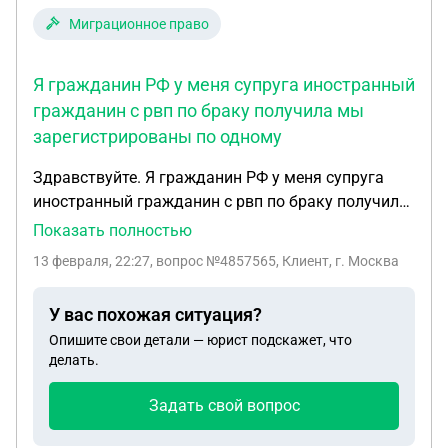
№1261 У моей семьи фактически нет вообще
Миграционное право
жилья, на оплату съемной квартиры уходит
большая часть денежных средств. Я не работаю
Я гражданин РФ у меня супруга иностранный
по уходу за ребенком инвалидом. Приобрести
гражданин с рвп по браку получила мы
жилье не имею возможности. Прошу Вашей
зарегистрированы по одному
помощи, рассмотреть нашу трудную жизненную
ситуация, в которой находится моя семья, это я
Здравствуйте. Я гражданин РФ у меня супруга
мама и мои трое детей.
иностранный гражданин с рвп по браку получила
мы зарегистрированы по одному адресу, я
Показать полностью
постоянно она временно, но я снимаю квартиру
13 февраля, 22:27
, вопрос №4857565, Клиент, г. Москва
по договору найма в другом доме в том же
регионе, районе может ли жена момной жить в
У вас похожая ситуация?
съёмной квартире по найму? Спасибо.
Опишите свои детали — юрист подскажет, что
делать.
Задать свой вопрос