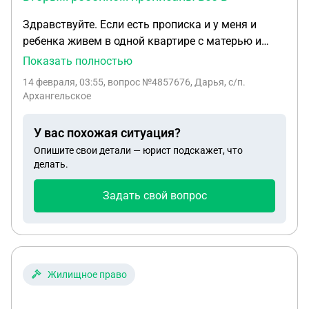
Здравствуйте. Если есть прописка и у меня и
ребенка живем в одной квартире с матерью и
вторым ребенком прописаны все в данной
Показать полностью
квартире, но с матерью невозможно жить она
14 февраля, 03:55
, вопрос №4857676, Дарья, с/п.
создает тактичную среду, устраивает скандалы ,
Архангельское
манипуляции это влияет и на меня и на моих
детей психологически , создавая стресс Что
У вас похожая ситуация?
делать , можно ли получить помощь в виде жилья
Опишите свои детали — юрист подскажет, что
или эта бытовуха и многие так живут !?
делать.
Задать свой вопрос
Жилищное право