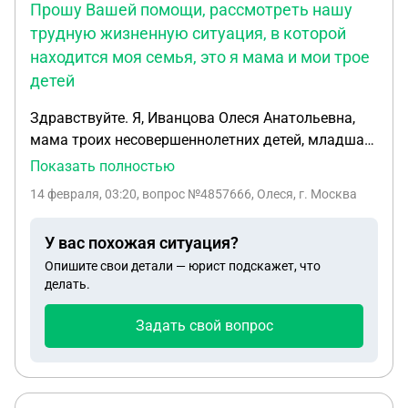
Прошу Вашей помощи, рассмотреть нашу
трудную жизненную ситуация, в которой
находится моя семья, это я мама и мои трое
детей
Здравствуйте. Я, Иванцова Олеся Анатольевна,
мама троих несовершеннолетних детей, младшая
дочка инвалид с паллиативным статусом. Мы
Показать полностью
проживаем в г Волгограде на съёмной квартире,
14 февраля, 03:20
, вопрос №4857666, Олеся, г. Москва
прописанны все в г Стерлитамаке, в
однакомнатной квартире моей мамы, не
У вас похожая ситуация?
приватизированной. Я обратилась в Депортамент
Опишите свои детали — юрист подскажет, что
по жилищным и социальным вопросам г
делать.
Волгограда по вопросу получения жилья по
договору социального найма. Собрав все
Задать свой вопрос
необходимые документы и справки, мою семью
включили в единый общий список граждан,
нуждающихся в жилых помещениях
предоставляемых по договорам соц найма под