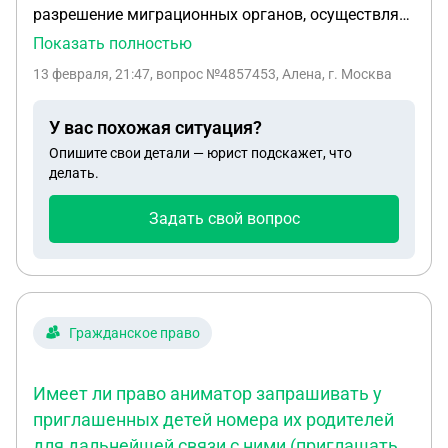
разрешение миграционных органов, осуществляет
трудовую деятельность на территории России.
Показать полностью
Его семья, состоящая из жены и трех
13 февраля, 21:47
, вопрос №4857453, Алена, г. Москва
несовершеннолетних детей, проживают с ним.
Имеет ли право семья Магомедова на социальное
У вас похожая ситуация?
обеспечение в России?
Опишите свои детали — юрист подскажет, что
делать.
Задать свой вопрос
Гражданское право
Имеет ли право аниматор запрашивать у
приглашенных детей номера их родителей
для дальнейшей связи с ними (приглашать