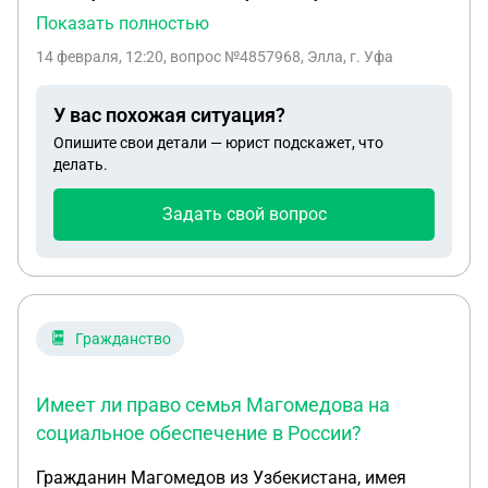
потом они расписались.Сын был на СВО,за это
Показать полностью
время куплена машина,гараж.И все оформлено на
14 февраля, 12:20
, вопрос №4857968, Элла, г. Уфа
невестку.Имеет ли право мать сына на долю в
наследстве?Все оформлено на невестку,то что
У вас похожая ситуация?
было куплено до и во время брака
Опишите свои детали — юрист подскажет, что
делать.
Задать свой вопрос
Гражданство
Имеет ли право семья Магомедова на
социальное обеспечение в России?
Гражданин Магомедов из Узбекистана, имея