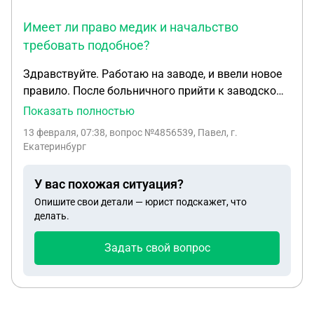
Имеет ли право медик и начальство
требовать подобное?
Здравствуйте. Работаю на заводе, и ввели новое
правило. После больничного прийти к заводскому
медику и написать объяснительную, о причине
Показать полностью
больничного. Имеет ли право медик и начальство
13 февраля, 07:38
, вопрос №4856539, Павел, г.
требовать подобное?
Екатеринбург
У вас похожая ситуация?
Опишите свои детали — юрист подскажет, что
делать.
Задать свой вопрос