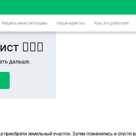
Решить мою ситуацию
Наши юристы
Как это работает
 👨🏻‍⚖️
ать дальше.
!
де приобрели земельный участок. Затем поженились и спустя в