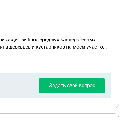
ина деревьев и кустарников на моем участке
вокруг выбросами.
Задать свой вопрос