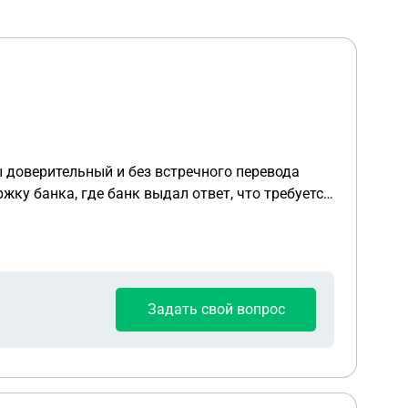
ы доверительный и без встречного перевода
жку банка, где банк выдал ответ, что требуется
м переводом, якобы раздельный перевод не в
Задать свой вопрос