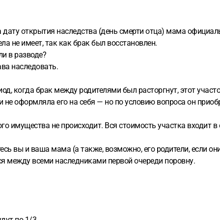
а дату открытия наследства (день смерти отца) мама официал
а не имеет, так как брак был восстановлен.
ли в разводе?
ава наследовать.
иод, когда брак между родителями был расторгнут, этот участ
и не оформляла его на себя — но по условию вопроса он приоб
ого имущества не происходит. Вся стоимость участка входит в 
сь вы и ваша мама (а также, возможно, его родители, если он
ся между всеми наследниками первой очереди поровну.
дут по 1/3.