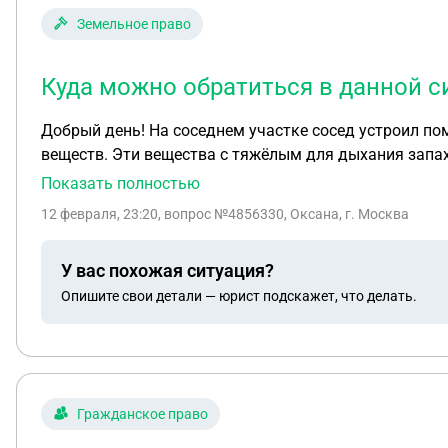
Земельное право
Куда можно обратиться в данной с
Добрый день! На соседнем участке сосед устроил помышленное производство в результате работы которого происходит выброс вредных канцерогенных
веществ. Эти вещества с тяжёлым для дыхания запах
почернели и засохли. Куда можно обратиться в данн
Показать полностью
12 февраля, 23:20
, вопрос №4856330, Оксана, г. Москва
У вас похожая ситуация?
Опишите свои детали — юрист подскажет, что делать.
Гражданское право