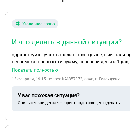
Уголовное право
И что делать в данной ситуации?
здравствуйте! участвовали в розыгрыше, выиграли пр
невозможно перевести сумму, перевели деньги 1 раз,
сумма 5000 р, попросили перевести еще 2000 тыс, по
Показать полностью
счет, считается ли это статьей 159 ук рф ? и что дел
13 февраля, 19:15
, вопрос №4857373, лана, г. Геленджик
У вас похожая ситуация?
Опишите свои детали — юрист подскажет, что делать.