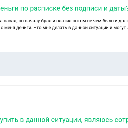
деньги по расписке без подписи и даты
 назад, по началу брал и платил потом не чем было и дол
 с меня деньги. Что мне делать в данной ситуации и могут
с моей стороны, в которой я указывал сумму 19.000р но это
ставил и дату возврата не указывал, то есть просто бумажка. Помогите пожалуйста что мне делать.
тупить в данной ситуации, являюсь с