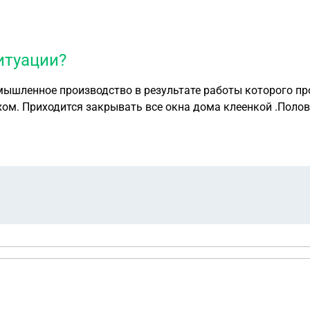
итуации?
ом. Приходится закрывать все окна дома клеенкой .Полов
ой ситуации? И можно ли соседу запретить отравлять все 