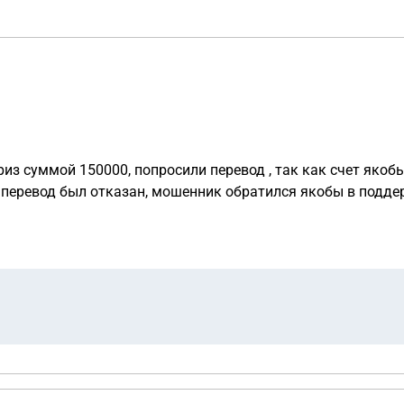
из суммой 150000, попросили перевод , так как счет якоб
 перевод был отказан, мошенник обратился якобы в поддер
сле снова перевод отказан, и попросил сумму 5050 р одни
ать в данной ситуации?