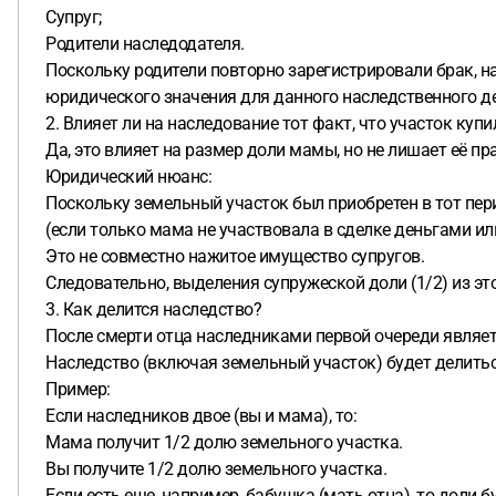
Супруг;
Родители наследодателя.
Поскольку родители повторно зарегистрировали брак, н
юридического значения для данного наследственного дел
2. Влияет ли на наследование тот факт, что участок купи
Да, это влияет на размер доли мамы, но не лишает её пр
Юридический нюанс:
Поскольку земельный участок был приобретен в тот пер
(если только мама не участвовала в сделке деньгами ил
Это не совместно нажитое имущество супругов.
Следовательно, выделения супружеской доли (1/2) из эт
3. Как делится наследство?
После смерти отца наследниками первой очереди являете
Наследство (включая земельный участок) будет делить
Пример:
Если наследников двое (вы и мама), то:
Мама получит 1/2 долю земельного участка.
Вы получите 1/2 долю земельного участка.
Если есть еще, например, бабушка (мать отца), то доли бу