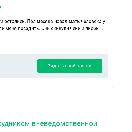
?
ги остались. Пол месяца назад мать человека у
 ли меня посадить. Они скинули чеки и якобы
 не все что я брал, в расписке подпись не
Задать свой вопрос
отрудником вневедомственной