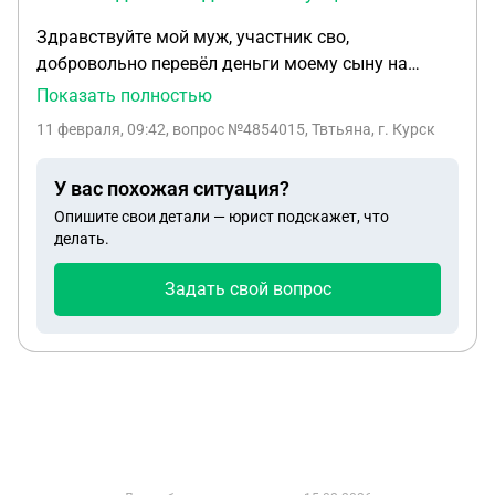
Здравствуйте мой муж, участник сво,
добровольно перевёл деньги моему сыну на
ремонт, мы решили так помочь детям , все это
Показать полностью
было полюбовно, сейчас мы разругались, решили
11 февраля, 09:42
, вопрос №4854015, Твтьяна, г. Курск
разойтись, и он мне постоянно угрожает, что
подаст в суд, сможет ли он их по суду вернуть, и
У вас похожая ситуация?
заставить меня либо сына их выплатить? Что мне
Опишите свои детали — юрист подскажет, что
делать в данной ситуации?
делать.
Задать свой вопрос