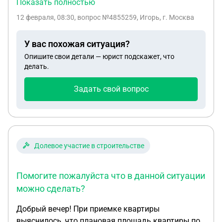
Показать полностью
мать человека у которого я брал сама все
12 февраля, 08:30
, вопрос №4855259, Игорь, г. Москва
оплатила, и сейчас требуют с меня деньги. Что
мне делать в данной ситуации и могут ли меня
У вас похожая ситуация?
посадить. Они скинули чеки и якобы сумма там
Опишите свои детали — юрист подскажет, что
почти на 400 тысяч рублей. Была расписка с моей
делать.
стороны, в которой я указывал сумму 19.000р но
это не все что я брал, в расписке подпись не
Задать свой вопрос
ставил и дату возврата не указывал, то есть
просто бумажка. Помогите пожалуйста что мне
делать.
Долевое участие в строительстве
Помогите пожалуйста что в данной ситуации
можно сделать?
Добрый вечер! При приемке квартиры
выяснилось, что плановая площадь квартиры по