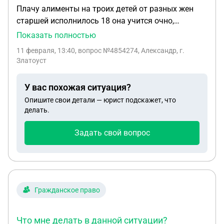
Плачу алименты на троих детей от разных жен
старшей исполнилось 18 она учится очно,
выплаты продолжают вычитать, ездил к
Показать полностью
приставам они сказали что у них на меня ничего
11 февраля, 13:40
, вопрос №4854274, Александр, г.
нет, и значит алименты поданы через суд. Почему
Златоуст
продолжают вычитать и что делать?
У вас похожая ситуация?
Опишите свои детали — юрист подскажет, что
делать.
Задать свой вопрос
Гражданское право
Что мне делать в данной ситуации?