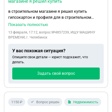
магазине я решил купить
в строительном магазине я решил купить
гипсокартон и профиля для в строительном
магазине я решил купить гипсокартон и профиля
Показать полностью
для возведения стены в квартире, показал
13 февраля, 17:12
, вопрос №4857239, ИЩУ МАШИНУ
консультанту в магазине рисунок с размерами, он
ВРЕМЕНИ, г. Челябинск
мне посчитал количество листов гипсокартона и
профилей (стоечных и направляющих), я оплатил
У вас похожая ситуация?
всё вместе с доставкой, потом, оказалось, что
Опишите свои детали — юрист подскажет, что
стоечных профилей меньше, а направляющих -
делать.
больше!!! я попросил заменить мне одни на
другие со второй бесплатной доставкой за их
Задать свой вопрос
счёт, отказали, ссылаются на: Здравствуйте! Со
своей стороны, мы должны проинформировать
вас о следующем: 1. Отсутствие проекта на
перегородку: в рамках данного заказа нашему
консультанту не был предоставлен чертеж или
1150 ₽
Вопрос решен
Недвижимость
детальная схема будущей конструкции. По