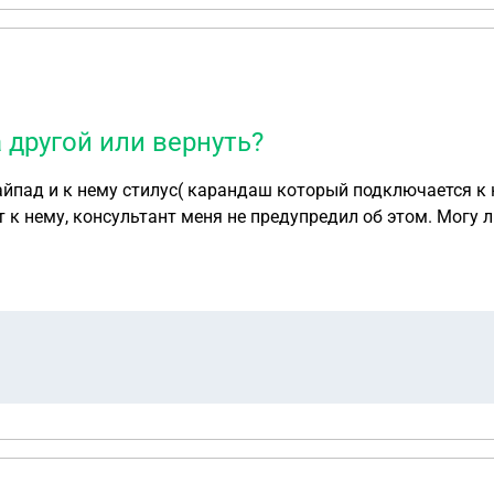
ишь следить за добросовестным исполнением и общением их с 
ов и хочу проработать данный момент.
 другой или вернуть?
 айпад и к нему стилус( карандаш который подключается к
 к нему, консультант меня не предупредил об этом. Могу л