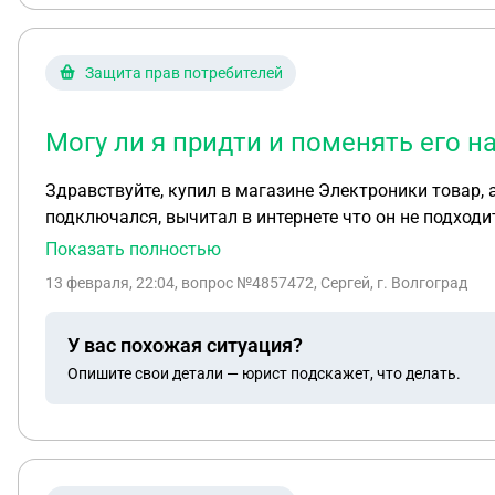
заключения договора с Самозанятыми? (О "Переквалификации в трудовые" - знаю, исполнители-самозанятые не будут вообще мной контролироваться, по
большей части даже контактировать с ними не буду. Л
Защита прав потребителей
отхватить от налоговой или других надзорных орган
Могу ли я придти и поменять его на
Здравствуйте, купил в магазине Электроники товар,
подключался, вычитал в интернете что он не подходит
вернуть? Заводская упаковка была вскрыта
Показать полностью
13 февраля, 22:04
, вопрос №4857472, Сергей, г. Волгоград
У вас похожая ситуация?
Опишите свои детали — юрист подскажет, что делать.