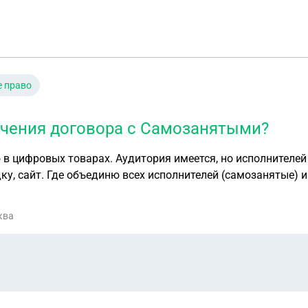
 право
ючения договора с Самозанятыми?
ории. Мой статус будет ИП УСН Доходы Минус расходы. Я вычитал в
ква
Хорошо, я заключаю договор с самозанятым. Но он не работает по
 сайте свой цифровой товар - за свою стоимость, без моего вмеш
трудничество и договор. Все платежи будут проходить через мой эквайринг ИП
 год будут небольшие, весь оборот на начальном
 Что я должен сделать кроме