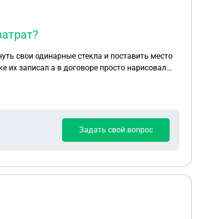
затрат?
нуть свои одинарные стекла и поставить место
ке их записал а в договоре просто нарисовал
ставим в ваши рамы . При этом оконный просвет
ю сумму понесенных ими затрат ?
Задать свой вопрос