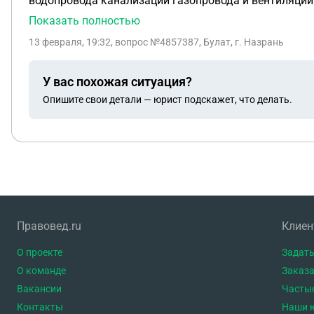
водопровода канализации газопровода и вентиляции.
средства за квартиру?
Показать полностью
13 февраля, 19:32
, вопрос №4857387, Булат, г. Назрань
У вас похожая ситуация?
Опишите свои детали — юрист подскажет, что делать.
Правовед.ru
Клие
О проекте
Задать
О команде
Заказа
Вакансии
Часты
Контакты
Наши 