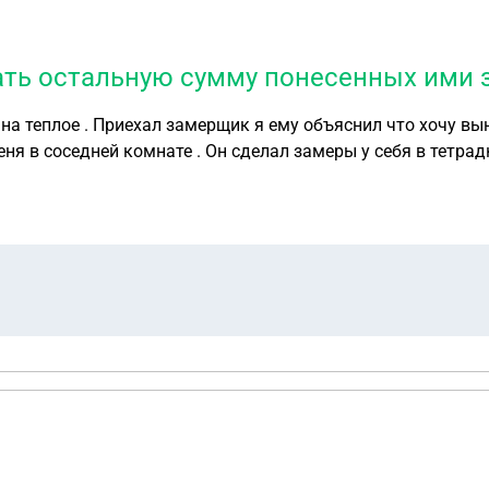
вать остальную сумму понесенных ими 
на теплое . Приехал замерщик я ему объяснил что хочу вы
ня в соседней комнате . Он сделал замеры у себя в тетрад
овор . Привезли стеклопакеты с рамами и сказали мы их в
 3.8 м2 После их установки он будет 2.8 м2 . Могу ли я отказаться и не оплачивать остальну