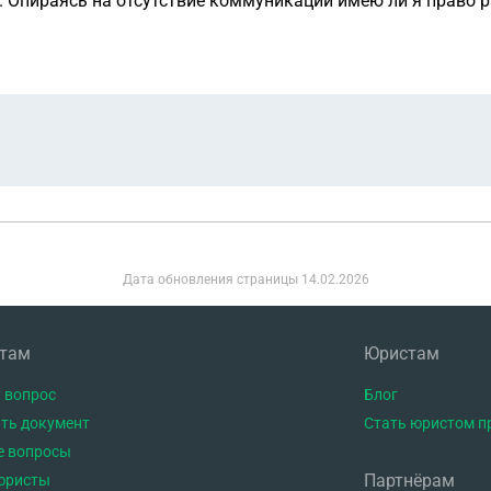
 Опираясь на отсутствие коммуникаций имею ли я право р
Дата обновления страницы
14.02.2026
нтам
Юристам
 вопрос
Блог
ть документ
Стать юристом п
е вопросы
Партнёрам
юристы