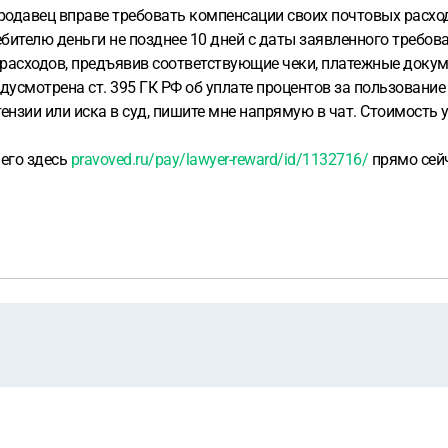
родавец вправе требовать компенсации своих почтовых расход
бителю деньги не позднее 10 дней с даты заявленного требов
расходов, предъявив соответствующие чеки, платежные докуме
едусмотрена ст. 395 ГК РФ об уплате процентов за пользован
ензии или иска в суд, пишите мне напрямую в чат. Стоимость у
 его здесь
pravoved.ru/pay/lawyer-reward/id/1132716/
прямо сейч