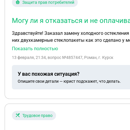
Защита прав потребителей
Могу ли я отказаться и не оплачи
Здравствуйте! Заказал замену холодного остекления 
них двухкамерные стеклопакеты как это сделано у ме
четыре квадрата . Я внёс предоплату и подписал дог
Показать полностью
у меня
13 февраля, 21:34
, вопрос №4857447, Роман, г. Курск
У вас похожая ситуация?
Опишите свои детали — юрист подскажет, что делать.
Трудовое право