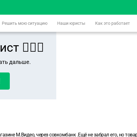
Решить мою ситуацию
Наши юристы
Как это работает
 👨🏻‍⚖️
ать дальше.
!
азине М.Видео, через совкомбанк .Ещё не забрал его, но товар