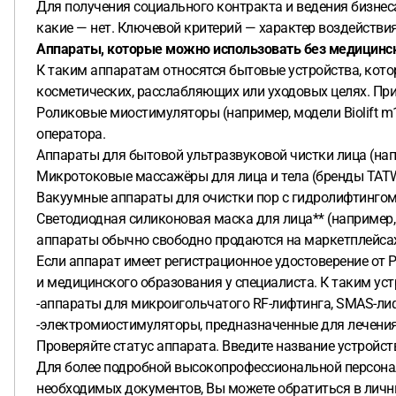
Для получения социального контракта и ведения бизнес
какие — нет. Ключевой критерий — характер воздействия
Аппараты, которые можно использовать без медицинс
К таким аппаратам относятся бытовые устройства, кот
косметических, расслабляющих или уходовых целях. Пр
Роликовые миостимуляторы (например, модели Biolift m
оператора.
Аппараты для бытовой ультразвуковой чистки лица (напр
Микротоковые массажёры для лица и тела (бренды TATWELL
Вакуумные аппараты для очистки пор с гидролифтингом 
Светодиодная силиконовая маска для лица** (например, 
аппараты обычно свободно продаются на маркетплейсах
Если аппарат имеет регистрационное удостоверение от 
и медицинского образования у специалиста. К таким уст
-аппараты для микроигольчатого RF-лифтинга, SMAS-лиф
-электромиостимуляторы, предназначенные для лечения 
Проверяйте статус аппарата. Введите название устройств
Для более подробной высокопрофессиональной персонал
необходимых документов, Вы можете обратиться в личн