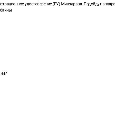
гистрационное удостоверение (РУ) Минздрава. Подойдут аппар
мбайны.
кий?