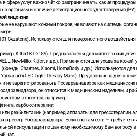
а в сфере услуг важно чётко разграничивать, какие процедуры
 на организм и наличие регистрационного удостоверения (РУ)
кой лицензии
орые не нарушают кожный покров, не влияют на системы орга
имеры:
101 Gezatone). Используются для поверхностного воздействия 
имер, Kitfort КТ-3189). Предназначены для мягкого очищения
, NewMillo, Kitfort и др.). Применяются для ухода за кожей, 
(бренды Charmes, Xiaomi, HomeBody и др.). Используются для 
Yamaguchi LED Light Therapy Mask). Предназначена для косме
 и не зарегистрированы в Росздравнадзоре как медицинские 
Росздравнадзора, он относится к медицинским изделиям, и ра
ройствам относятся, например:
тинга, карбокситерапии;
или реабилитации (например, аппараты для прессотерапии, э
а в реестр Росздравнадзора. Если оно там есть — требуется л
ьной консультации по данному необходимому Вам вопросу в о
ый чат.