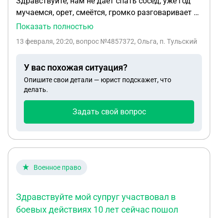
Здравствуйте, нам не даёт спать сосед, уже год
мучаемся, орет, смеётся, громко разговаривает и
так всю ночь. Вызываем наряды полиции,
Показать полностью
жалуемся участковому, написано много
13 февраля, 20:20
, вопрос №4857372, Ольга, п. Тульский
заявлений, полиция говорит, что не слышат шума,
музыки громкой нет, нет ни одного протокола.
У вас похожая ситуация?
Подскажите пожалуйста что можно сделать?
Опишите свои детали — юрист подскажет, что
делать.
Задать свой вопрос
Военное право
Здравствуйте мой супруг участвовал в
боевых действиях 10 лет сейчас пошол