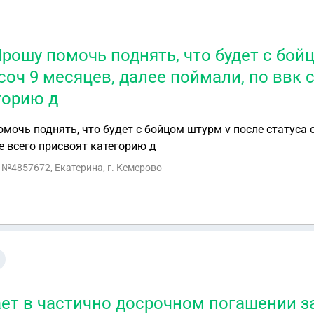
рошу помочь поднять, что будет с бой
соч 9 месяцев, далее поймали, по ввк 
горию д
очь поднять, что будет с бойцом штурм v после статуса с
е всего присвоят категорию д
с №4857672, Екатерина, г. Кемерово
т в частично досрочном погашении за