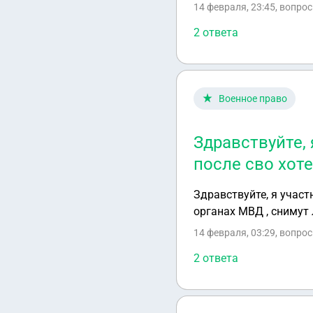
понять к кому обраща
14 февраля, 23:45
, вопро
фективен и она заране
2 ответа
пока карта как я пон
внука моей тети. Они
очень больным человеком . Очень жду от вас помощи и советов что делать и как 
уважением, Агния.
Военное право
Здравствуйте, 
после сво хот
Здравствуйте, я участ
органах МВД , снимут 
14 февраля, 03:29
, вопро
2 ответа