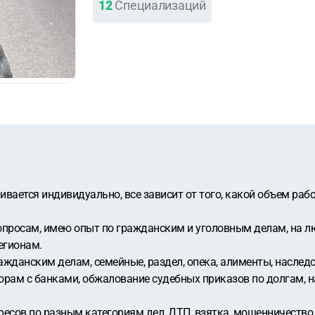
12
Специализаций
вается индивидуально, все зависит от того, какой объем раб
опросам, имею опыт по гражданским и уголовным делам, на л
егионам.
жданским делам, семейные, раздел, опека, алименты, наследс
рам с банками, обжалование судебных приказов по долгам, на
есов по разным категориям дел, ДТП, взятка, мошенничество,