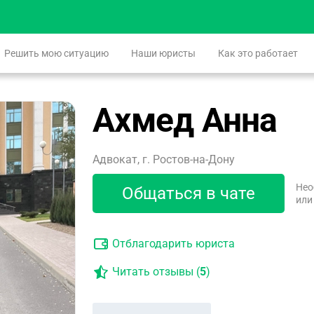
Решить мою ситуацию
Наши юристы
Как это работает
Ахмед Анна
Адвокат, г. Ростов-на-Дону
Нео
Общаться в чате
или
Отблагодарить юриста
Читать отзывы (
5
)