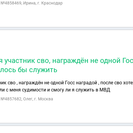
ться и почему размер выплат должен по Якобу закону а я 
с №4858469, Ирина, г. Краснодар
е спланировала такой ход событий . И сейчас еще и обвиняе
имаю заблокирована . Она всего 2 месяца была в жизни на
 всю жизнь поднимала его совершено одна и в большой нуж
помочь моей тети . С
я участник сво, награждён не одной Го
елось бы служить
ник сво , награждён не одной Госс наградой , после сво хот
ли с меня судимости и смогу ли я служить в МВД
с №4857682, Олег, г. Москва