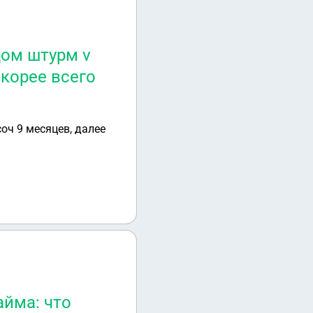
цом штурм v
скорее всего
оч 9 месяцев, далее
йма: что