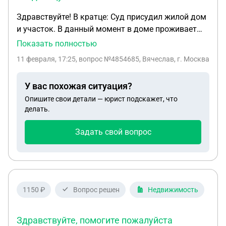
Здравствуйте! В кратце: Суд присудил жилой дом
и участок. В данный момент в доме проживает
бывшая владелица с детьми. Следующий суд
Показать полностью
20.01.26 г. постановил их выселить и снять
11 февраля, 17:25
, вопрос №4854685, Вячеслав, г. Москва
регистрационного учета. Окончательное решение
Суда зарегистрировано и получили 04.02.26 г.
У вас похожая ситуация?
Вопрос: 1. ФССП заведет ли по этому решению
Опишите свои детали — юрист подскажет, что
Исполнительное Производство? 2. Какие сроки
делать.
предоставлены для окончательного выселения и
снятия с учета бывшей владелицы, т.е. после
Задать свой вопрос
какой даты можно прийти на участок и в дом и
просто "вышвырнуть" бывшую владелицу?
1150 ₽
Вопрос решен
Недвижимость
Здравствуйте, помогите пожалуйста