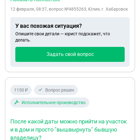
подать на развод, чтобы не заниматься почтовой
12 февраля, 08:37
, вопрос №4855263, Юлия, г. Хабаровск
историей? Второй вопрос, есть взятая в браке
квартира в ипотеку, задействован маткапитал.
У вас похожая ситуация?
Если я отдам свою долю ребенку, то необходимо
Опишите свои детали — юрист подскажет, что
ли возвращать маткапитал государству?
делать.
Задать свой вопрос
1150 ₽
Вопрос решен
Исполнительное производство
После какой даты можно прийти на участок
и в дом и просто "вышвырнуть" бывшую
владелицу?