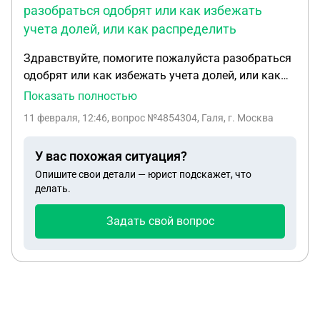
разобраться одобрят или как избежать
учета долей, или как распределить
Здравствуйте, помогите пожалуйста разобраться
одобрят или как избежать учета долей, или как
распределить Здравствуйте, помогите
Показать полностью
пожалуйста разобраться одобрят или как
11 февраля, 12:46
, вопрос №4854304, Галя, г. Москва
избежать учета долей, или как распределить
доли, семья из 2 человек в развод.процесс , есть
У вас похожая ситуация?
дом 150 кв там нам надо распределить доли
Опишите свои детали — юрист подскажет, что
бывший муж, моя доля и сына, и есть квартира 40
делать.
квадратов там тоже бывший муж в
собственности, моя будет доля и сына, сейчас
Задать свой вопрос
развод надо распределить доли чтобы смогла
получать детские пособия, потому что в
положении. Мы разведёмся но жить будем в доме
делить ничего не будем, так с бывшим
договорились что он оставит дом но продавать
или дарить не будет просто на нем числится