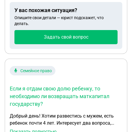
квартиры, с целью забрать свою 1/3 долю от
У вас похожая ситуация?
квартиры. Если сейчас мы продадим квартиру- я
Опишите свои детали — юрист подскажет, что
должна буду платить налог ( слышала, что если
делать.
не прошло 3 года со смерти наследодателя, есть
надо 13% в некоторых случаях) или нет?И если да,
Задать свой вопрос
то с какой доли? Прописаны были в квартире мы
все, я с отцом все время проживали в этой
квартире.
Семейное право
Если я отдам свою долю ребенку, то
необходимо ли возвращать маткапитал
государству?
Добрый день! Хотим развестись с мужем, есть
ребенок почти 4 лет. Интересует два вопроса,
можем ли мы вместе с мужем прийти в суд и
Показать полностью