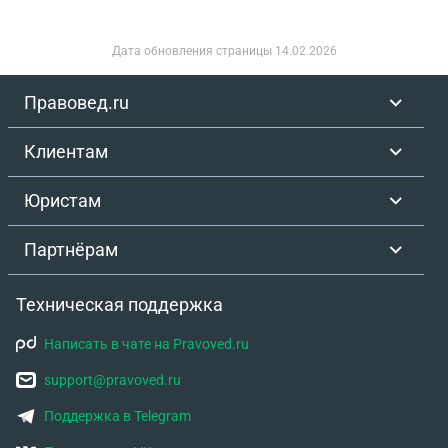
будет его доля и наша. , а вообще можно так
сделать чтобы и в доме были доли (дом мужа, но
Дата обновления страницы
14.02.2026
в браке на мои деньги построили второй этаж, а
квартира в ипотеке, на фоне этого разошлись.
Правовед.ru
Сейчас развод, надо доли хоть как распределить,
нам в квартире и в доме, квартира 40 квадратов,
Клиентам
дом 150 квадратов. Интересно можно так,
например в квартире маленькая доля сына, а
Юристам
свою долю я оформлю на отца своего. Спишитесь
со мной, нужен кто разбирается , оплачу
Партнёрам
Техническая поддержка
Написать в чате на Pravoved.ru
support@pravoved.ru
Поддержка в Telegram