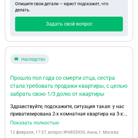
Опишите свои детали — юрист подскажет, что
делать.
Задать свой вопрос
Наследство
Прошло пол года со смерти отца, сестра
стала требовать продажи квартиры, с целью
забрать свою 1/3 долю от квартиры
Здравствуйте, подскажите, ситуация такая: у нас
приватизирована 2-х комнатная квартира на 3-х:
я, папа и сестра. Отец умер- в его долю в
Показать полностью
наследство вступаю я. Прошло пол года со
12 февраля, 17:37
, вопрос №4855939, Анна, г. Москва
смерти отца, сестра стала требовать продажи