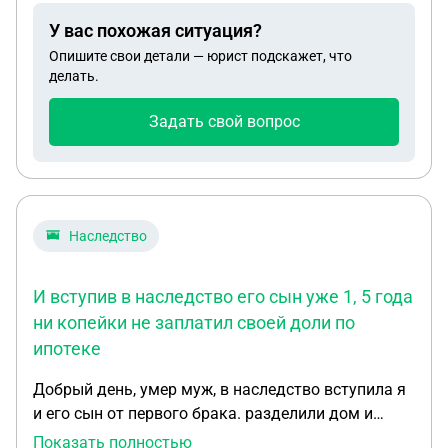
У вас похожая ситуация?
Опишите свои детали — юрист подскажет, что
делать.
Задать свой вопрос
Наследство
И вступив в наследство его сын уже 1, 5 года
ни копейки не заплатил своей доли по
ипотеке
Добрый день, умер муж, в наследство вступила я
и его сын от первого брака. разделили дом и
земельный участок, мне 3/4 и ему 1/4, дом в
Показать полностью