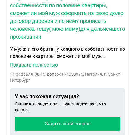
собственности по половине квартиры,
сможет ли мой муж оформить на свою долю
договор дарения и по нему прописать
человека, тещу( мою маму)для дальнейшего
проживания
У мужа и его брата , у каждого в собственности по
половине квартиры, сможет ли мой муж
оформить на свою долю договор дарения и по
Показать полностью
нему прописать человека , тещу( мою маму)для
11 февраля, 08:15
, вопрос №4853995, Наталия, г. Санкт-
дальнейшего проживания. Брат мужа против
Петербург
У вас похожая ситуация?
Опишите свои детали — юрист подскажет, что
делать.
Задать свой вопрос