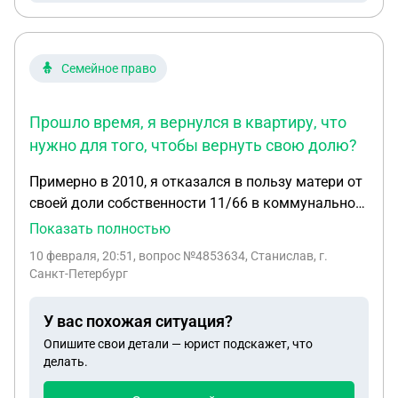
Семейное право
Прошло время, я вернулся в квартиру, что
нужно для того, чтобы вернуть свою долю?
Примерно в 2010, я отказался в пользу матери от
своей доли собственности 11/66 в коммунальной
квартире. Предполагалось, что мама без моего
Показать полностью
участия сможет распоряжаться ей. Прошло
10 февраля, 20:51
, вопрос №4853634, Станислав, г.
время, я вернулся в квартиру, что нужно для того,
Санкт-Петербург
чтобы вернуть свою долю?
У вас похожая ситуация?
Опишите свои детали — юрист подскажет, что
делать.