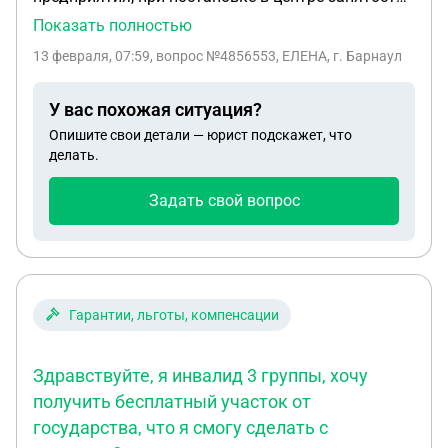
потребовали справку МСЭ, инвалидность была
Показать полностью
получена в 1996 году, в то время таких справок не
13 февраля, 07:59
, вопрос №4856553, ЕЛЕНА, г. Барнаул
выдавали, как быть?
У вас похожая ситуация?
Опишите свои детали — юрист подскажет, что
делать.
Задать свой вопрос
Гарантии, льготы, компенсации
Здравствуйте, я инвалид 3 группы, хочу
получить бесплатный участок от
государства, что я смогу сделать с