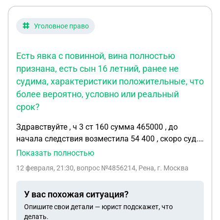
Уголовное право
Есть явка с повинной, вина полностью
признана, есть сын 16 летний, ранее не
судима, характеристики положительные, что
более вероятно, условно или реальный
срок?
Здравствуйте , ч 3 ст 160 сумма 465000 , до
начала следствия возместила 54 400 , скоро суд.
Есть явка с повинной, вина полностью признана,
Показать полностью
есть сын 16 летний, ранее не судима,
12 февраля, 21:30
, вопрос №4856214, Рена, г. Москва
характеристики положительные, что более
вероятно , условно или реальный срок?
У вас похожая ситуация?
Опишите свои детали — юрист подскажет, что
делать.