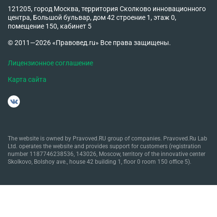
121205, город Москва, территория Сколково инновационного
центра, Большой бульвар, дом 42 строение 1, этаж 0,
помещение 150, кабинет 5
© 2011—2026 «Правовед.ru» Все права защищены.
Лицензионное соглашение
Карта сайта
The website is owned by Pravoved.RU group of companies. Pravoved.Ru Lab
Ltd. operates the website and provides support for customers (registration
number 1187746238536, 143026, Moscow, territory of the innovative center
Skolkovo, Bolshoy ave., house 42 building 1, floor 0 room 150 office 5).