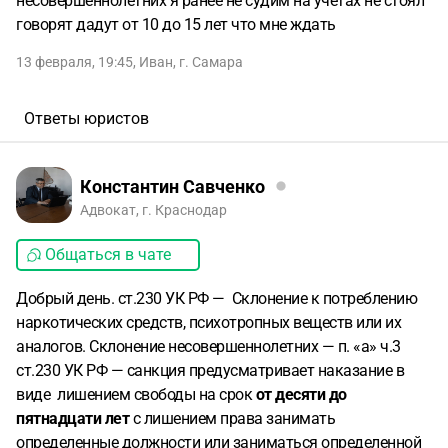
несовершеннолетних я ранее не судим на учетах не стоял
говорят дадут от 10 до 15 лет что мне ждать
13 февраля, 19:45
,
Иван
,
г. Самара
Ответы юристов
Константин Савченко
Адвокат, г. Краснодар
Общаться в чате
Добрый день. ст.230 УК РФ — Склонение к потреблению
наркотических средств, психотропных веществ или их
аналогов. Склонение несовершеннолетних — п. «а» ч.3
ст.230 УК РФ — санкция предусматривает наказание в
виде лишением свободы на срок
от десяти до
пятнадцати лет
с лишением права занимать
определенные должности или заниматься определенной