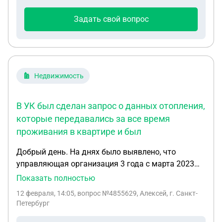
Задать свой вопрос
Недвижимость
В УК был сделан запрос о данных отопления,
которые передавались за все время
проживания в квартире и был
Добрый день. На днях было выявлено, что
управляющая организация 3 года с марта 2023
года передает одни и теже показания
Показать полностью
индивидуальных приборов учета теплоэнергии,
12 февраля, 14:05
, вопрос №4855629, Алексей, г. Санкт-
которые находятся за пределами квартиры и я,
Петербург
как собственник, к ним доступа не имею. Все это