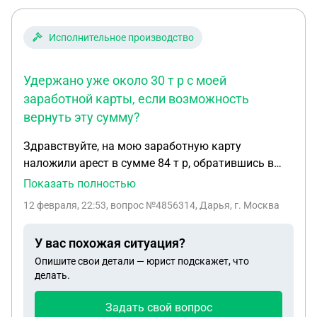
Исполнительное производство
Удержано уже около 30 т р с моей
заработной карты, если возможность
вернуть эту сумму?
Здравствуйте, на мою заработную карту
наложили арест в сумме 84 т р, обратившись в
банк мне объяснили , что коллекторское
Показать полностью
агентство обратилось в суд и оттуда уже в банк
12 февраля, 22:53
, вопрос №4856314, Дарья, г. Москва
поступило наложение ареста денежных средств. В
ФССп этот долг не числится, так же как и на
У вас похожая ситуация?
госуслугах не отображается. Я не получала
Опишите свои детали — юрист подскажет, что
никаких дат о суде и решения исходного, по этим
делать.
причинам я не присутствовала на суде и не имела
возможности хоть как то оспорить . Я даже не
Задать свой вопрос
знаю , что это за долг в такой сумме, возможно с