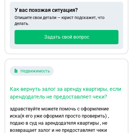
удовлетворил и вынес решение взыскать
У вас похожая ситуация?
госпошлину с ответчика. Как в данном случае
Опишите свои детали — юрист подскажет, что
вернуть эту госпошлину? Спасибо!
делать.
Задать свой вопрос
Недвижимость
Как вернуть залог за аренду квартиры, если
арендодатель не предоставляет чеки?
здравствуйте можете помочь с оформление
иска(я его уже оформил просто проверить) ,
подаю в суд на арендодателя квартиры , не
возвращает залог и не предоставляет чеки