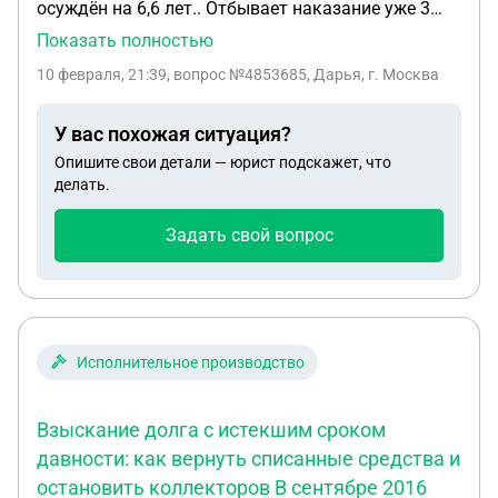
осуждён на 6,6 лет.. Отбывает наказание уже 3
года, есть общая дочь 9 лет..к сожалению у меня
Показать полностью
нет копии приговора и на суде я не была
10 февраля, 21:39
, вопрос №4853685, Дарья, г. Москва
Прописана она у меня, с мужем не живем уже 5
лет... И помощи нет и не будет.. Как мне
У вас похожая ситуация?
развестись, куда обращаться, и подать на
Опишите свои детали — юрист подскажет, что
алименты...
делать.
Задать свой вопрос
Исполнительное производство
Взыскание долга с истекшим сроком
давности: как вернуть списанные средства и
остановить коллекторов В сентябре 2016