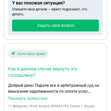
У вас похожая ситуация?
это (ведь это не счетная ошибка по ст. 137 ТК РФ)
Опишите свои детали — юрист подскажет, что
и что делать, чтобы не допустили удержания? И
делать.
если уже удержат без моего согласия - как
вернуть деньги, куда жаловаться и в какие
Задать свой вопрос
сроки?
Налоговое право
Как в данном случае вернуть эту
госпошлину?
Добрый день! Подали иск в арбитражный суд на
взыскание задолженности по оплате услуг,
ответчик до заседания задолженность погасил.
Показать полностью
Мы со своей стороны подали ходатайство об
11 февраля, 19:04
, вопрос №4854795, Елена, г. Кушва
отмене производства. Суд ходатайство