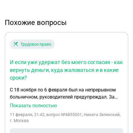
Похожие вопросы
Трудовое право
И если уже удержат без моего согласия - как
вернуть деньги, куда жаловаться и в какие
сроки?
С 18 ноября по 6 февраля был на непрерывном
больничном, руководителей предупреждал. За
декабрь мне ошибочно выплатили зарплату -
Показать полностью
бухгалтерия якобы не знала о больничном.
11 февраля, 21:42
, вопрос №4855001, Никита Зеленский,
Сейчас меня увольняют 10 февраля и хотят в
г. Москва
одностороннем порядке удержать эту сумму из
отпускных и окончательного расчета. Законно ли