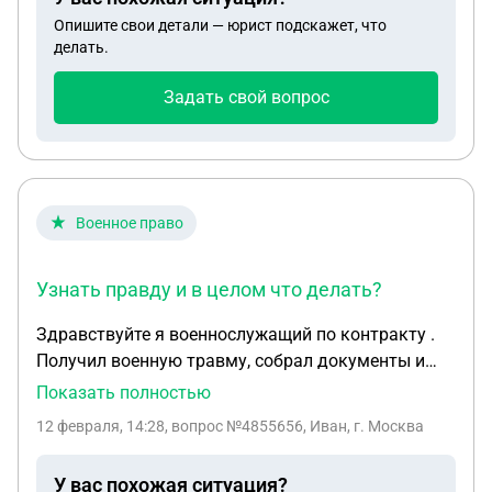
и тп. Через время его забрали в сизо по статье
Опишите свои детали — юрист подскажет, что
274.3 . Мне звонит его следователь и говорит что
делать.
я должна явится на допрос ,тк зарплата от его
незаконной работы приходила на мою карту,я не
Задать свой вопрос
знала об этом, какая это статья,что мне следует
делать ?я не совершеннолетняя.
Военное право
Узнать правду и в целом что делать?
Здравствуйте я военнослужащий по контракту .
Получил военную травму, собрал документы и
отдал юристу в часте чтобы направил их в
Показать полностью
страховую . Уже второй месяц в страховой
12 февраля, 14:28
, вопрос №4855656, Иван, г. Москва
компании говорят что документов не поступало ,
в моей части говорят что документы отправлены
У вас похожая ситуация?