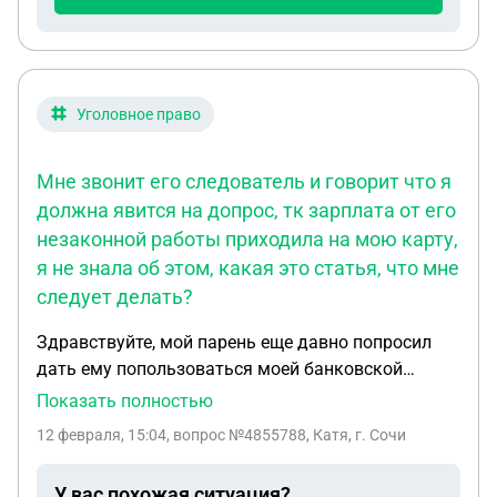
задолженностью за декабрь с сумай 22 тысячи
рублей за все услуги хотя оплата электричества
980 р и указаниям чтоб подключит заплатить ей
5000 тысяч . На разговоры не идет подключать
отказывается что делать?
Уголовное право
Мне звонит его следователь и говорит что я
должна явится на допрос, тк зарплата от его
незаконной работы приходила на мою карту,
я не знала об этом, какая это статья, что мне
следует делать?
Здравствуйте, мой парень еще давно попросил
дать ему попользоваться моей банковской
картой,просто на ежедневные расходы,тк его
Показать полностью
карта была заморожена. Он установил
12 февраля, 15:04
, вопрос №4855788, Катя, г. Сочи
приложение банка на свой телефон,все
естественно было на моем имени,номер телефона
У вас похожая ситуация?