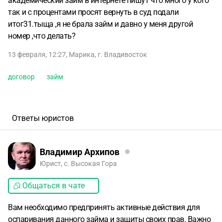
академический займ в интернете пишут что много у кого
так и с процентами просят вернуть в суд подали
итог31.тыща ,я не брала займ и давно у меня другой
номер ,что делать?
13 февраля, 12:27
,
Марика
,
г. Владивосток
договор
займ
Ответы юристов
Владимир Архипов
Юрист, с. Высокая Гора
Общаться в чате
Вам необходимо предпринять активные действия для
оспаривания данного займа и защиты своих прав. Важно