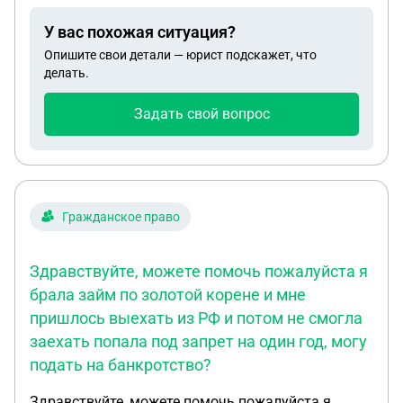
вещдоком по какому то делу. оказалось что
У вас похожая ситуация?
виновник по делу то ли погиб то ли умер а
Опишите свои детали — юрист подскажет, что
автомобиль автомобиль был переоформлен на
делать.
его сына и тот продал.самое странное что суд
вынес постановление в 2023 годду уже после
Задать свой вопрос
продажи и покупки мной автомобиля в поручении
авто с одним номером. когда его покупали был
совершенно другой номер. за 4 года мы поменяли
двигатель. и другие агрегаты. не хочется терять
авто. може сможете подсказать с чего начинать и
Гражданское право
как быть
Здравствуйте, можете помочь пожалуйста я
брала займ по золотой корене и мне
пришлось выехать из РФ и потом не смогла
заехать попала под запрет на один год, могу
подать на банкротство?
Здравствуйте, можете помочь пожалуйста я