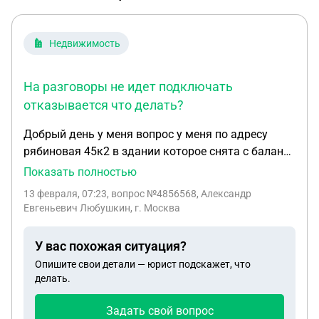
Недвижимость
На разговоры не идет подключать
отказывается что делать?
Добрый день у меня вопрос у меня по адресу
рябиновая 45к2 в здании которое снята с баланса
и принадлежит непонятной организации (ТСН-
Показать полностью
РЯБИНА) АДМИНИСТРАТОР МАРКИНА КАРИНА
13 февраля, 07:23
, вопрос №4856568, Александр
ВЛАДИМИРОВНА которая не является
Евгеньевич Любушкин, г. Москва
москвичкой и проживает в этом доме с января
месяца этого года самоуправно отключила
У вас похожая ситуация?
электроэнергию в моём помещении с
Опишите свои детали — юрист подскажет, что
нарушением всех правил не поставив меня об
делать.
отключении имея номер моего телефона не
уточнив в москве я или нет прислала бумагу с с
Задать свой вопрос