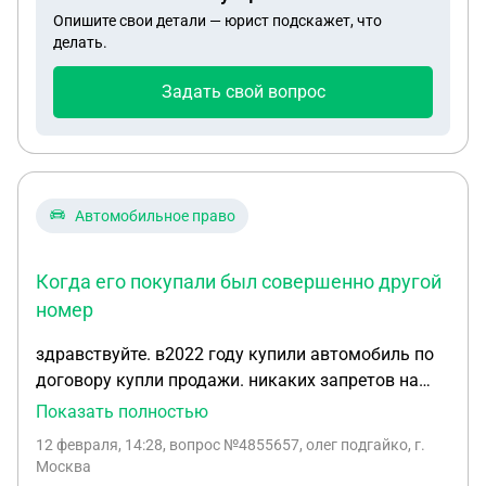
поступили и меня обманывают в страховой , из
Опишите свои детали — юрист подскажет, что
доказательств предлагают только рег номер в
делать.
страевой службе моей части . Как быть в данном
вопросе ? Узнать правду и в целом что делать ?
Задать свой вопрос
Автомобильное право
Когда его покупали был совершенно другой
номер
здравствуйте. в2022 году купили автомобиль по
договору купли продажи. никаких запретов на
нем не было. поставили на учет. оплачивали
Показать полностью
налоги. открыто эксплуатировали. месяц назад
12 февраля, 14:28
, вопрос №4855657, олег подгайко, г.
приехали пристава и предъявили поручение о
Москва
конфискации авто по суду .т.к. оно было